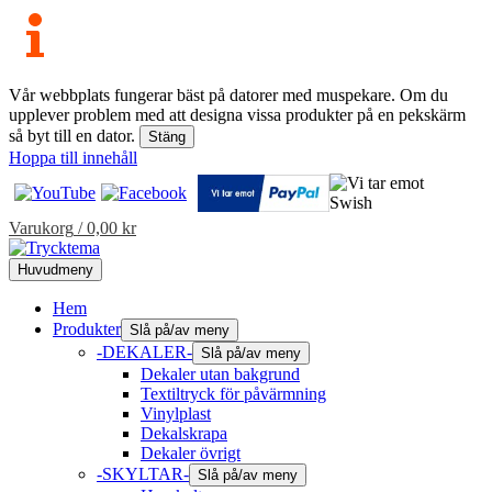
Vår webbplats fungerar bäst på datorer med muspekare. Om du
upplever problem med att designa vissa produkter på en pekskärm
så byt till en dator.
Stäng
Hoppa till innehåll
Varukorg
/
0,00
kr
Huvudmeny
Hem
Produkter
Slå på/av meny
-DEKALER-
Slå på/av meny
Dekaler utan bakgrund
Textiltryck för påvärmning
Vinylplast
Dekalskrapa
Dekaler övrigt
-SKYLTAR-
Slå på/av meny