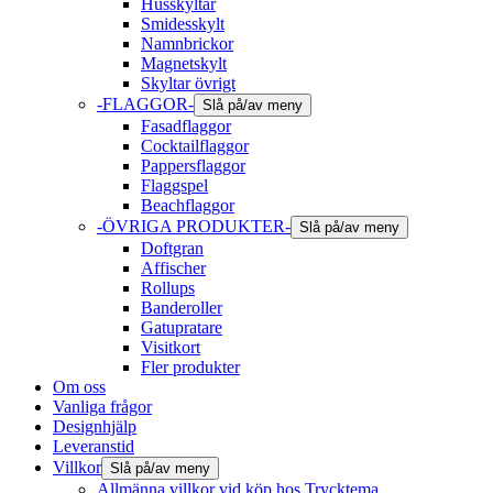
Husskyltar
Smidesskylt
Namnbrickor
Magnetskylt
Skyltar övrigt
-FLAGGOR-
Slå på/av meny
Fasadflaggor
Cocktailflaggor
Pappersflaggor
Flaggspel
Beachflaggor
-ÖVRIGA PRODUKTER-
Slå på/av meny
Doftgran
Affischer
Rollups
Banderoller
Gatupratare
Visitkort
Fler produkter
Om oss
Vanliga frågor
Designhjälp
Leveranstid
Villkor
Slå på/av meny
Allmänna villkor vid köp hos Trycktema