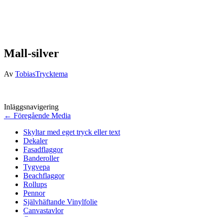
Mall-silver
Av
TobiasTrycktema
Inläggsnavigering
←
Föregående Media
Skyltar med eget tryck eller text
Dekaler
Fasadflaggor
Banderoller
Tygvepa
Beachflaggor
Rollups
Pennor
Självhäftande Vinylfolie
Canvastavlor