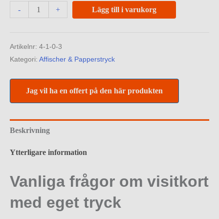
Minus
Visitkort
Plus
-
+
Lägg till i varukorg
Quantity
med
Quantity
eget
Artikelnr:
4-1-0-3
tryck
Kategori:
Affischer & Papperstryck
mängd
Jag vil ha en offert på den här produkten
Beskrivning
Ytterligare information
Vanliga frågor om visitkort
med eget tryck