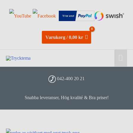
Varukorg
/
0,00
kr
Huv
042-400 20 21
Snabba leveranser, Hög kvalité & Bra priser!