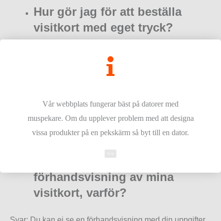
Hur gör jag för att beställa
visitkort med eget tryck?
Svar: Välj antal och tryck på ”Börja designa”. I
designverktyget kan du sen lägga till text, bilder och färga
bakgrunden på dina visitkort. Om du har en redan färdig
design öppnar du bara upp den i designverktyget. Du kan
Vår webbplats fungerar bäst på datorer med
även lägga din beställning via mail.
muspekare. Om du upplever problem med att designa
vissa produkter på en pekskärm så byt till en dator.
Stäng
Jag ser ingen
förhandsvisning av mina
visitkort, varför?
Svar: Du kan ej se en förhandsvisning med din uppgifter