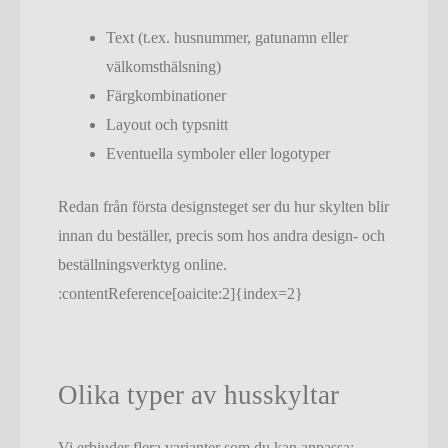
Text (t.ex. husnummer, gatunamn eller
välkomsthälsning)
Färgkombinationer
Layout och typsnitt
Eventuella symboler eller logotyper
Redan från första designsteget ser du hur skylten blir
innan du beställer, precis som hos andra design‑ och
beställningsverktyg online.
:contentReference[oaicite:2]{index=2}
Olika typer av husskyltar
Vi erbjuder flera varianter som du kan anpassa: