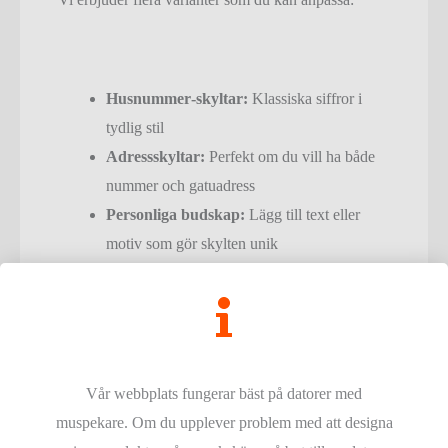
Husnummer‑skyltar:
Klassiska siffror i
tydlig stil
Adressskyltar:
Perfekt om du vill ha både
nummer och gatuadress
Personliga budskap:
Lägg till text eller
motiv som gör skylten unik
Material och kvalitet
Våra husskyltar tillverkas i högkvalitativt material
som tål nordiskt väder, inklusive sol, regn och kyla.
Vår webbplats fungerar bäst på datorer med
De vanligaste materialen inkluderar robust
muspekare. Om du upplever problem med att designa
aluminium som är både väderbeständigt och elegant