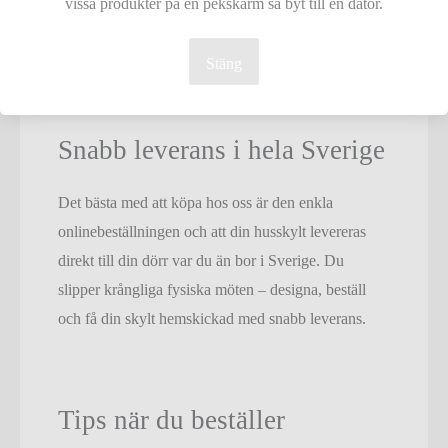
vissa produkter på en pekskärm så byt till en dator.
för både moderna hem och klassiska hus.
:contentReference[oaicite:3]{index=3}
Stäng
Snabb leverans i hela Sverige
Det bästa med att köpa hos oss är den enkla
onlinebeställningen och att din husskylt levereras
direkt till din dörr var du än bor i Sverige. Du
slipper krångliga fysiska möten – designa, beställ
och få din skylt hemskickad med snabb leverans.
Tips när du beställer