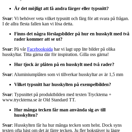
Är det möjligt att få andra färger eller typsnitt?
Svar
: Vi behöver veta vilket typsnitt och färg för att svara på frågan.
I de allra flesta fallen kan vi lösa detta.
Finns det några förslagsbilder på hur en husskylt med två
rader kommer att se ut?
Svar
: På vår
Facebooksida
har vi lagt upp lite bilder på olika
husskyltar. Titta gärna där för inspiration. Gilla oss gärna!
Hur tjock är plåten på en husskylt med två rader?
Svar
: Aluminiumplåten som vi tillverkar husskyltar av är 1,5 mm
Vilket typsnitt har husskylten på exempelbilden?
Svar
: Typsnittet på produktbilden med texten Trycktema +
www.trycktema.se är Old Standard TT.
Hur många tecken får man använda sig av till
husskylten?
Svar
: Husskylten får ha hur många tecken som helst. Dock syns
texten ofta bäst om det är färre tecken. Ju fler bokstäver ju lägre