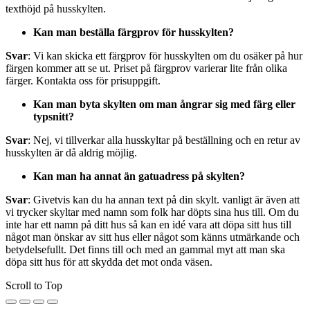
texthöjd på husskylten.
Kan man beställa färgprov för husskylten?
Svar
: Vi kan skicka ett färgprov för husskylten om du osäker på hur
färgen kommer att se ut. Priset på färgprov varierar lite från olika
färger. Kontakta oss för prisuppgift.
Kan man byta skylten om man ångrar sig med färg eller
typsnitt?
Svar
: Nej, vi tillverkar alla husskyltar på beställning och en retur av
husskylten är då aldrig möjlig.
Kan man ha annat än gatuadress på skylten?
Svar
: Givetvis kan du ha annan text på din skylt. vanligt är även att
vi trycker skyltar med namn som folk har döpts sina hus till. Om du
inte har ett namn på ditt hus så kan en idé vara att döpa sitt hus till
något man önskar av sitt hus eller något som känns utmärkande och
betydelsefullt. Det finns till och med an gammal myt att man ska
döpa sitt hus för att skydda det mot onda väsen.
Scroll to Top