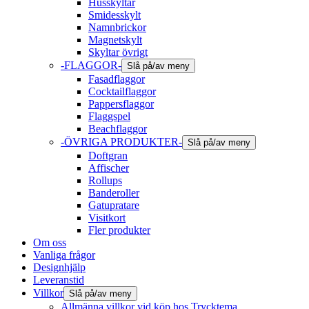
Husskyltar
Smidesskylt
Namnbrickor
Magnetskylt
Skyltar övrigt
-FLAGGOR-
Slå på/av meny
Fasadflaggor
Cocktailflaggor
Pappersflaggor
Flaggspel
Beachflaggor
-ÖVRIGA PRODUKTER-
Slå på/av meny
Doftgran
Affischer
Rollups
Banderoller
Gatupratare
Visitkort
Fler produkter
Om oss
Vanliga frågor
Designhjälp
Leveranstid
Villkor
Slå på/av meny
Allmänna villkor vid köp hos Trycktema