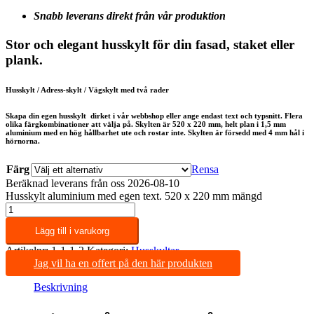
Snabb leverans direkt från vår produktion
Stor och elegant husskylt för din fasad, staket eller
plank.
Husskylt / Adress-skylt / Vägskylt med två rader
Skapa din egen husskylt dirket i vår webbshop eller ange endast text och typsnitt. Flera
olika färgkombinationer att välja på. Skylten är 520 x 220 mm, helt plan i 1,5 mm
aluminium med en hög hållbarhet ute och rostar inte. Skylten är försedd med 4 mm hål i
hörnorna.
Färg
Rensa
Beräknad leverans från oss 2026-08-10
Husskylt aluminium med egen text. 520 x 220 mm mängd
Lägg till i varukorg
Artikelnr:
1-1-1-2
Kategori:
Husskyltar
Jag vil ha en offert på den här produkten
Beskrivning