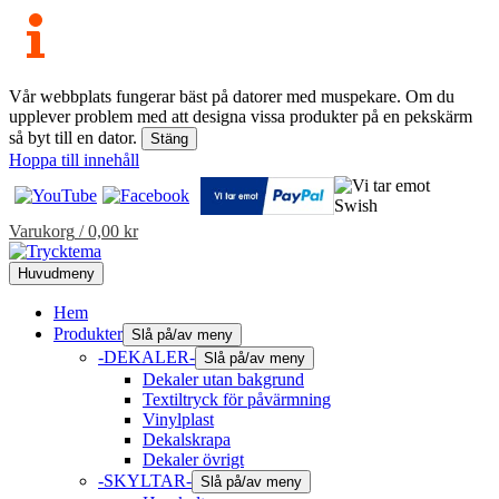
Vår webbplats fungerar bäst på datorer med muspekare. Om du
upplever problem med att designa vissa produkter på en pekskärm
så byt till en dator.
Stäng
Hoppa till innehåll
Varukorg
/
0,00
kr
Huvudmeny
Hem
Produkter
Slå på/av meny
-DEKALER-
Slå på/av meny
Dekaler utan bakgrund
Textiltryck för påvärmning
Vinylplast
Dekalskrapa
Dekaler övrigt
-SKYLTAR-
Slå på/av meny