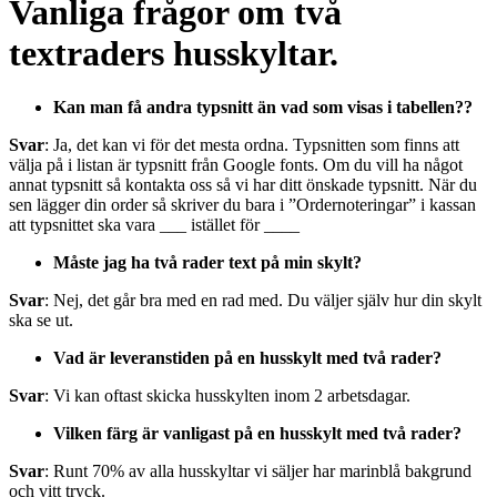
Vanliga frågor om två
textraders husskyltar.
Kan man få andra typsnitt än vad som visas i tabellen??
Svar
: Ja, det kan vi för det mesta ordna. Typsnitten som finns att
välja på i listan är typsnitt från Google fonts. Om du vill ha något
annat typsnitt så kontakta oss så vi har ditt önskade typsnitt. När du
sen lägger din order så skriver du bara i ”Ordernoteringar” i kassan
att typsnittet ska vara ___ istället för ____
Måste jag ha två rader text på min skylt?
Svar
: Nej, det går bra med en rad med. Du väljer själv hur din skylt
ska se ut.
Vad är leveranstiden på en husskylt med två rader?
Svar
: Vi kan oftast skicka husskylten inom 2 arbetsdagar.
Vilken färg är vanligast på en husskylt med två rader?
Svar
: Runt 70% av alla husskyltar vi säljer har marinblå bakgrund
och vitt tryck.