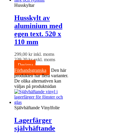
Husskyltar
Husskylt av
aluminium med
egen text. 520 x
110 mm
299,00
kr
inkl. moms
239,20
kr
exkl. moms
Designa /
Förhandsgranska
Den här
produkten har flera varianter.
De olika alternativen kan
väljas på produktsidan
Självhäftande Vinylfolie
Lagerfärger
självhäftande