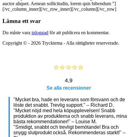
auctor aliquet. Aenean sollicitudin, lorem quis bibendum ”]
[/vc_column_inner][/vc_row_inner][/vc_column][/vc_row]
Lämna ett svar
Du måste vara
inloggad
för att publicera en kommentar.
Copyright © - 2026
Trycktema
- Alla rättigheter reserverade.
⭐⭐⭐⭐⭐
4,9
Se alla recensioner
"Mycket bra, hade en leverans som försvann och de
löste det snabbt. Trevlig support." – Richard D.
"Mycket nöjd med hela köpupplevelsen! Snabb
produktion av produkterna och snabb leverans, mina
bästa rekommendationer!" – Louise M.
"Smidigt, snabbt och trevligt bemötande! Bra och
snygg slutprodukt också. Rekommenderas starkt!" –