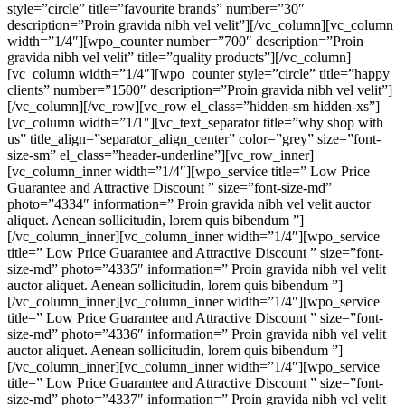
style=”circle” title=”favourite brands” number=”30″
description=”Proin gravida nibh vel velit”][/vc_column][vc_column
width=”1/4″][wpo_counter number=”700″ description=”Proin
gravida nibh vel velit” title=”quality products”][/vc_column]
[vc_column width=”1/4″][wpo_counter style=”circle” title=”happy
clients” number=”1500″ description=”Proin gravida nibh vel velit”]
[/vc_column][/vc_row][vc_row el_class=”hidden-sm hidden-xs”]
[vc_column width=”1/1″][vc_text_separator title=”why shop with
us” title_align=”separator_align_center” color=”grey” size=”font-
size-sm” el_class=”header-underline”][vc_row_inner]
[vc_column_inner width=”1/4″][wpo_service title=” Low Price
Guarantee and Attractive Discount ” size=”font-size-md”
photo=”4334″ information=” Proin gravida nibh vel velit auctor
aliquet. Aenean sollicitudin, lorem quis bibendum ”]
[/vc_column_inner][vc_column_inner width=”1/4″][wpo_service
title=” Low Price Guarantee and Attractive Discount ” size=”font-
size-md” photo=”4335″ information=” Proin gravida nibh vel velit
auctor aliquet. Aenean sollicitudin, lorem quis bibendum ”]
[/vc_column_inner][vc_column_inner width=”1/4″][wpo_service
title=” Low Price Guarantee and Attractive Discount ” size=”font-
size-md” photo=”4336″ information=” Proin gravida nibh vel velit
auctor aliquet. Aenean sollicitudin, lorem quis bibendum ”]
[/vc_column_inner][vc_column_inner width=”1/4″][wpo_service
title=” Low Price Guarantee and Attractive Discount ” size=”font-
size-md” photo=”4337″ information=” Proin gravida nibh vel velit