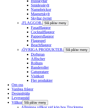
Husskyltar
Smidesskylt
Namnbrickor
Magnetskylt
Skyltar övrigt
-FLAGGOR-
Slå på/av meny
Fasadflaggor
Cocktailflaggor
Pappersflaggor
Flaggspel
Beachflaggor
-ÖVRIGA PRODUKTER-
Slå på/av meny
Doftgran
Affischer
Rollups
Banderoller
Gatupratare
Visitkort
Fler produkter
Om oss
Vanliga frågor
Designhjälp
Leveranstid
Villkor
Slå på/av meny
Allmänna villkor vid köp hos Trycktema