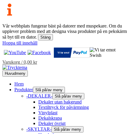
Vår webbplats fungerar bäst på datorer med muspekare. Om du
upplever problem med att designa vissa produkter på en pekskärm
så byt till en dator.
Stäng
Hoppa till innehåll
Varukorg
/
0,00
kr
Huvudmeny
Hem
Produkter
Slå på/av meny
-DEKALER-
Slå på/av meny
Dekaler utan bakgrund
Textiltryck för påvärmning
Vinylplast
Dekalskrapa
Dekaler övrigt
-SKYLTAR-
Slå på/av meny