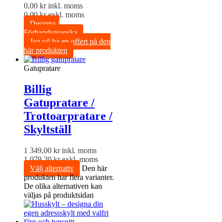
0,00
kr
inkl. moms
0,00
kr
exkl. moms
Designa /
Förhandsgranska
Jag vil ha en offert på den
här produkten
Gatupratare
Billig
Gatupratare /
Trottoarpratare /
Skyltställ
1 349,00
kr
inkl. moms
1 079,20
kr
exkl. moms
Välj alternativ
Den här
produkten har flera varianter.
De olika alternativen kan
väljas på produktsidan