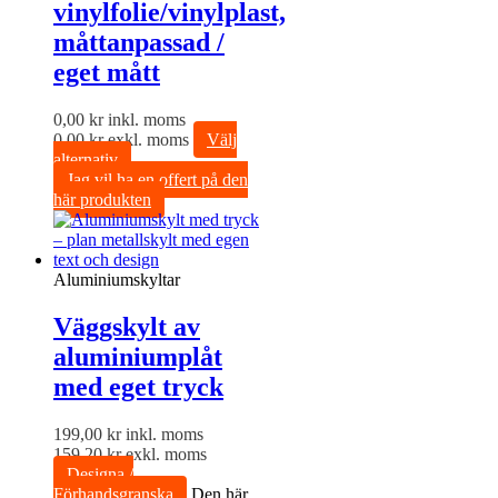
vinylfolie/vinylplast,
måttanpassad /
eget mått
0,00
kr
inkl. moms
0,00
kr
exkl. moms
Välj
alternativ
Jag vil ha en offert på den
här produkten
Aluminiumskyltar
Väggskylt av
aluminiumplåt
med eget tryck
199,00
kr
inkl. moms
159,20
kr
exkl. moms
Designa /
Förhandsgranska
Den här