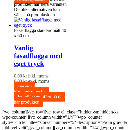
produkten har flera varianter.
De olika alternativen kan
väljas på produktsidan
Fasadflagga standardmått 40
x 60 cm
Vanlig
fasadflagga med
eget tryck
0,00
kr
inkl. moms
0,00
kr
exkl. moms
Designa /
Förhandsgranska
Jag vil ha en offert på den
här produkten
[/vc_column][/vc_row][vc_row el_class=”hidden-sm hidden-xs
wpo-counter”][vc_column width=”1/4″][wpo_counter
style=”circle” title=”stores” number=”5″ description=”Proin gravida
nibh vel velit”][/vc_column][vc_column width=”1/4″][wpo_counter