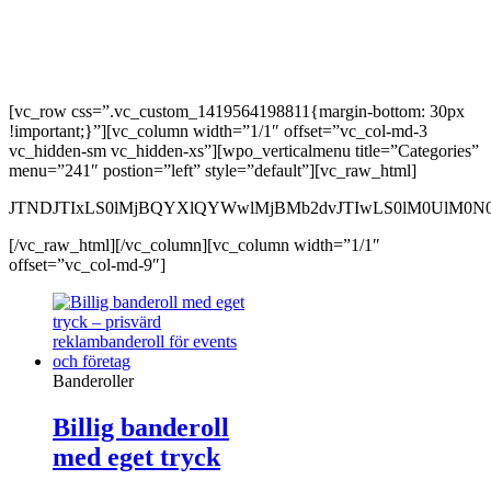
[vc_row css=”.vc_custom_1419564198811{margin-bottom: 30px
!important;}”][vc_column width=”1/1″ offset=”vc_col-md-3
vc_hidden-sm vc_hidden-xs”][wpo_verticalmenu title=”Categories”
menu=”241″ postion=”left” style=”default”][vc_raw_html]
JTNDJTIxLS0lMjBQYXlQYWwlMjBMb2dvJTIwLS0lM0UlM0N0
[/vc_raw_html][/vc_column][vc_column width=”1/1″
offset=”vc_col-md-9″]
Banderoller
Billig banderoll
med eget tryck