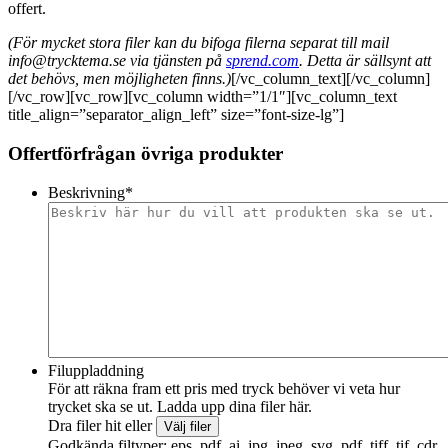
offert.
(För mycket stora filer kan du bifoga filerna separat till mail
info@trycktema.se via tjänsten på
sprend.com
. Detta är sällsynt att
det behövs, men möjligheten finns.)
[/vc_column_text][/vc_column]
[/vc_row][vc_row][vc_column width=”1/1″][vc_column_text
title_align=”separator_align_left” size=”font-size-lg”]
Offertförfrågan övriga produkter
Beskrivning
*
Filuppladdning
För att räkna fram ett pris med tryck behöver vi veta hur
trycket ska se ut. Ladda upp dina filer här.
Dra filer hit eller
Välj filer
Godkända filtyper: eps, pdf, ai, jpg, jpeg, svg, pdf, tiff, tif, cdr,