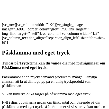
[vc_row][vc_column width=”1/2″][vc_single_image
image=”16991″ border_color=”grey” img_link_large=””
img_link_target=”_self”][/vc_column][vc_column width=”1/2″]
[vc_column_text title_align=”separator_align_left” size=”font-size-
lg”]
Påsklämma med eget tryck
Till oss på Trycktema kan du vända dig med förfrågningar om
Påsklämma med eget tryck.
Påsklämmor är en mycket använd produkt av många. Utnyttja
chansen att få ut din logotyp på en billig tryckprodukt som
påsklämman.
Vi kan tillverka olika färger på påsklämma med eget tryck.
Fyll i dina uppgifterna nedan om tänkt antal och utseende på din
påsklämma med eget tryck så återkommer vi så snart vi kan med en