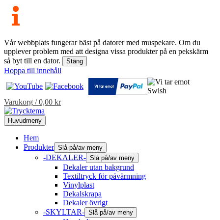
Vår webbplats fungerar bäst på datorer med muspekare. Om du
upplever problem med att designa vissa produkter på en pekskärm
så byt till en dator.
Stäng
Hoppa till innehåll
Varukorg
/
0,00
kr
Huvudmeny
Hem
Produkter
Slå på/av meny
-DEKALER-
Slå på/av meny
Dekaler utan bakgrund
Textiltryck för påvärmning
Vinylplast
Dekalskrapa
Dekaler övrigt
-SKYLTAR-
Slå på/av meny