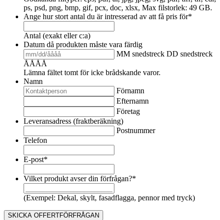
ps, psd, png, bmp, gif, pcx, doc, xlsx, Max filstorlek: 49 GB.
Ange hur stort antal du är intresserad av att få pris för
*
Antal (exakt eller c:a)
Datum då produkten måste vara färdig
MM snedstreck DD snedstreck
ÅÅÅÅ
Lämna fältet tomt för icke brådskande varor.
Namn
Förnamn
Efternamn
Företag
Leveransadress (fraktberäkning)
Postnummer
Telefon
E-post
*
Vilket produkt avser din förfrågan?
*
(Exempel: Dekal, skylt, fasadflagga, pennor med tryck)