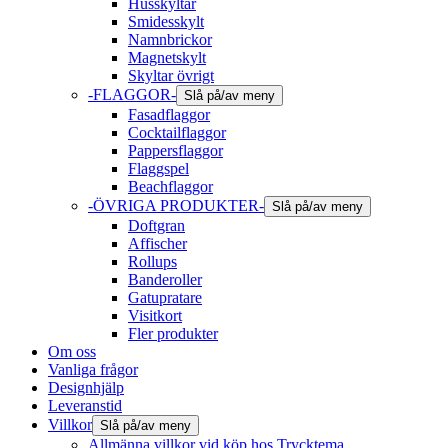
Husskyltar
Smidesskylt
Namnbrickor
Magnetskylt
Skyltar övrigt
-FLAGGOR-
Slå på/av meny
Fasadflaggor
Cocktailflaggor
Pappersflaggor
Flaggspel
Beachflaggor
-ÖVRIGA PRODUKTER-
Slå på/av meny
Doftgran
Affischer
Rollups
Banderoller
Gatupratare
Visitkort
Fler produkter
Om oss
Vanliga frågor
Designhjälp
Leveranstid
Villkor
Slå på/av meny
Allmänna villkor vid köp hos Trycktema