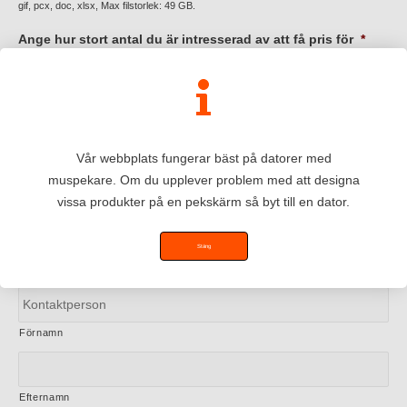
gif, pcx, doc, xlsx, Max filstorlek: 49 GB.
Ange hur stort antal du är intresserad av att få pris för
*
Antal (exakt eller c:a)
Datum då produkten måste vara färdig
Vår webbplats fungerar bäst på datorer med
muspekare. Om du upplever problem med att designa
vissa produkter på en pekskärm så byt till en dator.
MM
Lämna fältet tomt för icke brådskande varor.
snedstreck
Stäng
DD
Namn
snedstreck
ÅÅÅÅ
Förnamn
Efternamn