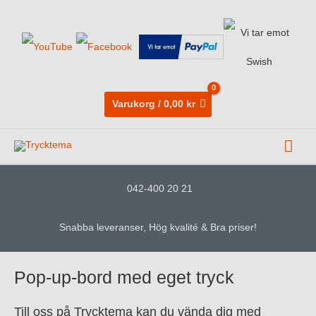
Varukorg
/
0,00
kr
Huv
042-400 20 21
Snabba leveranser, Hög kvalité & Bra priser!
Pop-up-bord med eget tryck
Till oss på Trycktema kan du vända dig med