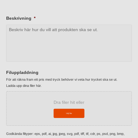
Beskrivning
*
Filuppladdning
För att räkna fram ett pris med tryck behöver vi veta hur trycket ska se ut.
Ladda upp dina filer här.
Dra filer hit eller
Välj filer
Godkända filtyper: eps, pdf, ai, jpg, jpeg, svg, pdf, tiff, tif, cdr, ps, psd, png, bmp,