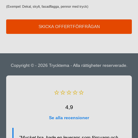
(Exempel: Dekal, skylt, fasadflagga, pennor med tryck)
Copyright © - 2026
Trycktema
- Alla rättigheter reserverade.
⭐⭐⭐⭐⭐
4,9
Se alla recensioner
"Mycket bra, hade en leverans som försvann och