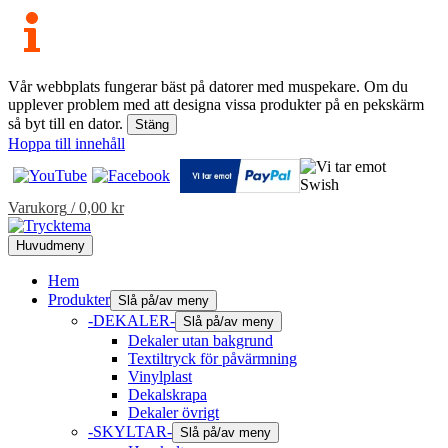
Vår webbplats fungerar bäst på datorer med muspekare. Om du
upplever problem med att designa vissa produkter på en pekskärm
så byt till en dator.
Stäng
Hoppa till innehåll
Varukorg
/
0,00
kr
Huvudmeny
Hem
Produkter
Slå på/av meny
-DEKALER-
Slå på/av meny
Dekaler utan bakgrund
Textiltryck för påvärmning
Vinylplast
Dekalskrapa
Dekaler övrigt
-SKYLTAR-
Slå på/av meny