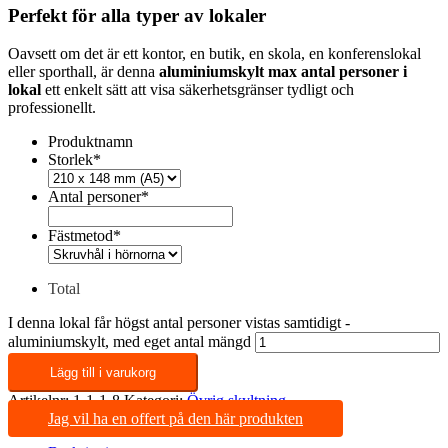
Perfekt för alla typer av lokaler
Oavsett om det är ett kontor, en butik, en skola, en konferenslokal
eller sporthall, är denna
aluminiumskylt max antal personer i
lokal
ett enkelt sätt att visa säkerhetsgränser tydligt och
professionellt.
Produktnamn
Storlek
*
Antal personer
*
Fästmetod
*
Total
I denna lokal får högst antal personer vistas samtidigt -
aluminiumskylt, med eget antal mängd
Lägg till i varukorg
Artikelnr:
1-1-1-8
Kategori:
Övrig skyltning
Jag vil ha en offert på den här produkten