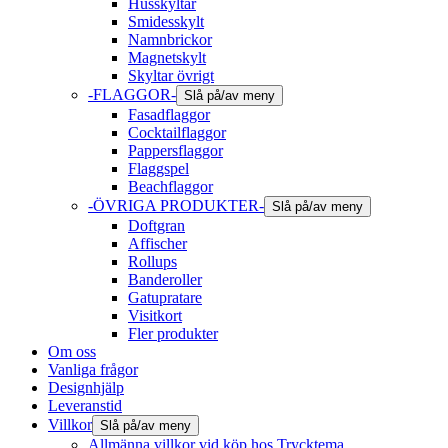
Husskyltar
Smidesskylt
Namnbrickor
Magnetskylt
Skyltar övrigt
-FLAGGOR-
Slå på/av meny
Fasadflaggor
Cocktailflaggor
Pappersflaggor
Flaggspel
Beachflaggor
-ÖVRIGA PRODUKTER-
Slå på/av meny
Doftgran
Affischer
Rollups
Banderoller
Gatupratare
Visitkort
Fler produkter
Om oss
Vanliga frågor
Designhjälp
Leveranstid
Villkor
Slå på/av meny
Allmänna villkor vid köp hos Trycktema