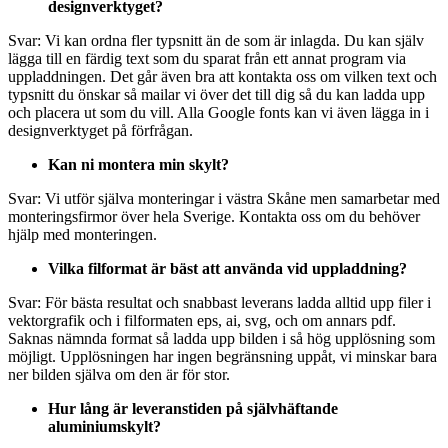
designverktyget?
Svar: Vi kan ordna fler typsnitt än de som är inlagda. Du kan själv
lägga till en färdig text som du sparat från ett annat program via
uppladdningen. Det går även bra att kontakta oss om vilken text och
typsnitt du önskar så mailar vi över det till dig så du kan ladda upp
och placera ut som du vill. Alla Google fonts kan vi även lägga in i
designverktyget på förfrågan.
Kan ni montera min skylt?
Svar: Vi utför själva monteringar i västra Skåne men samarbetar med
monteringsfirmor över hela Sverige. Kontakta oss om du behöver
hjälp med monteringen.
Vilka filformat är bäst att använda vid uppladdning?
Svar: För bästa resultat och snabbast leverans ladda alltid upp filer i
vektorgrafik och i filformaten eps, ai, svg, och om annars pdf.
Saknas nämnda format så ladda upp bilden i så hög upplösning som
möjligt. Upplösningen har ingen begränsning uppåt, vi minskar bara
ner bilden själva om den är för stor.
Hur lång är leveranstiden på självhäftande
aluminiumskylt?