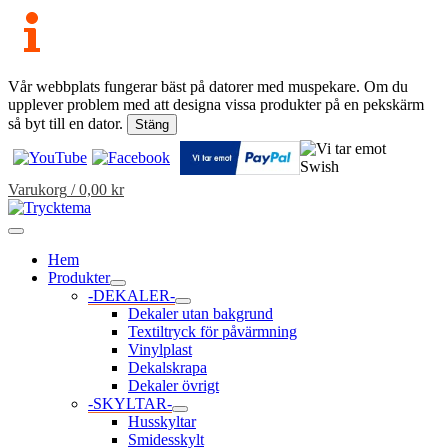
Vår webbplats fungerar bäst på datorer med muspekare. Om du
upplever problem med att designa vissa produkter på en pekskärm
så byt till en dator.
Stäng
Hoppa
till
innehåll
Varukorg
/
0,00
kr
Huvudmeny
Hem
Produkter
Slå
-DEKALER-
på/av
Slå
Dekaler utan bakgrund
meny
på/av
Textiltryck för påvärmning
meny
Vinylplast
Dekalskrapa
Dekaler övrigt
-SKYLTAR-
Slå
Husskyltar
på/av
Smidesskylt
meny