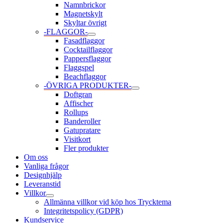
Namnbrickor
Magnetskylt
Skyltar övrigt
-FLAGGOR-
Slå
Fasadflaggor
på/av
Cocktailflaggor
meny
Pappersflaggor
Flaggspel
Beachflaggor
-ÖVRIGA PRODUKTER-
Slå
Doftgran
på/av
Affischer
meny
Rollups
Banderoller
Gatupratare
Visitkort
Fler produkter
Om oss
Vanliga frågor
Designhjälp
Leveranstid
Villkor
Slå
Allmänna villkor vid köp hos Trycktema
på/av
Integritetspolicy (GDPR)
meny
Kundservice