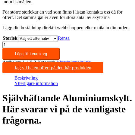
inom listmåtten.
För större storlekar än vad som finns i listan kontakta oss då för
offert. Det samma gäller även för stora antal av skyltarna
Lägg din beställning direkt i webbshoppen eller maila in din order.
Storlek
Rensa
Självhäftande
Aluminiumskylt
Lägg till i varukorg
med
eget
Artikelnr:
1-1-0-2
Kategori:
Aluminiumskyltar
tryck.
Jag vil ha en offert på den här produkten
Plan.
mängd
Beskrivning
Ytterligare information
Självhäftande Aluminiumskylt.
Här svarar vi på de vanligaste
frågorna.