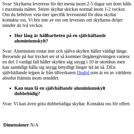
Svar: Skyltarna levereras för det mesta inom 2-5 dagar om dom hålls
i maximala måttet. Större skyltar skickas normal inom 1-2 veckor.
Om du behöver veta mer specifik leveranstid för dina skyltar
kontakta oss. Vi hör inte av oss om leverans om skyltarna dröjer
mindre än två veckor.
Hur lång är hållbarheten på en självhäftande
aluminiumskylt?
Svar: Aluminium rostar inte och själva skylten håller väldigt länge.
Beroende på hur trycket ser ut så kommer färgåtergivningen variera
en del. I vanligt fall håller skylten säg snygg i 10 år utomhus men
kan samtidigt hålla sig snygg betydligt längre tid än så. DEn
självhäftande tejpen är från tillverkaren
Orafol
som är en av världens
absolut främsta inom området.
Kan man få en självhäftande aluminiumskylt
dubbelsidig?
Svar: Vi kan även göra dubbelsidiga skyltar. Kontakta oss för offert.
Dimensioner
N/A