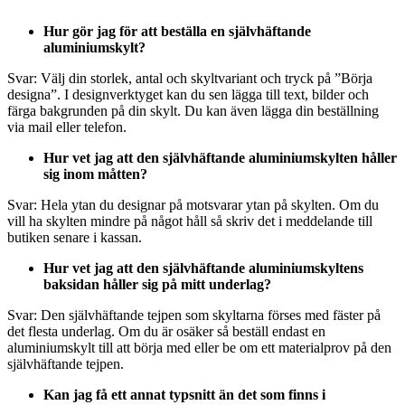
Hur gör jag för att beställa en självhäftande
aluminiumskylt?
Svar: Välj din storlek, antal och skyltvariant och tryck på ”Börja
designa”. I designverktyget kan du sen lägga till text, bilder och
färga bakgrunden på din skylt. Du kan även lägga din beställning
via mail eller telefon.
Hur vet jag att den självhäftande aluminiumskylten håller
sig inom måtten?
Svar: Hela ytan du designar på motsvarar ytan på skylten. Om du
vill ha skylten mindre på något håll så skriv det i meddelande till
butiken senare i kassan.
Hur vet jag att den självhäftande aluminiumskyltens
baksidan håller sig på mitt underlag?
Svar: Den självhäftande tejpen som skyltarna förses med fäster på
det flesta underlag. Om du är osäker så beställ endast en
aluminiumskylt till att börja med eller be om ett materialprov på den
självhäftande tejpen.
Kan jag få ett annat typsnitt än det som finns i