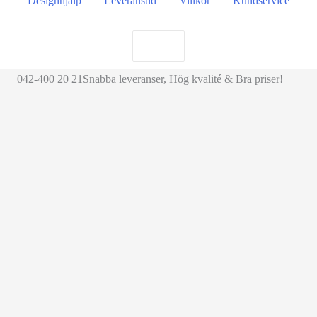
Designhjälp
Leveranstid
Villkor
Kundservice
Search
for:
042-400 20 21
Snabba leveranser, Hög kvalité & Bra priser!