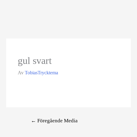
gul svart
Av
TobiasTrycktema
Inläggsnavigering
←
Föregående Media