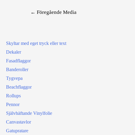
Inläggsnavigering
←
Föregående Media
Skyltar med eget tryck eller text
Dekaler
Fasadflaggor
Banderoller
Tygvepa
Beachflaggor
Rollups
Pennor
Självhäftande Vinylfolie
Canvastavlor
Gatupratare