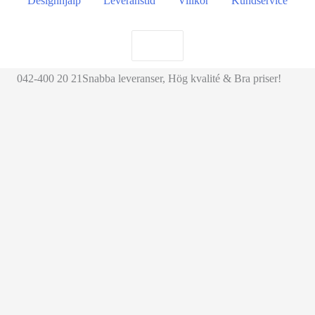
Designhjälp
Leveranstid
Villkor
Kundservice
Search
for:
042-400 20 21
Snabba leveranser, Hög kvalité & Bra priser!