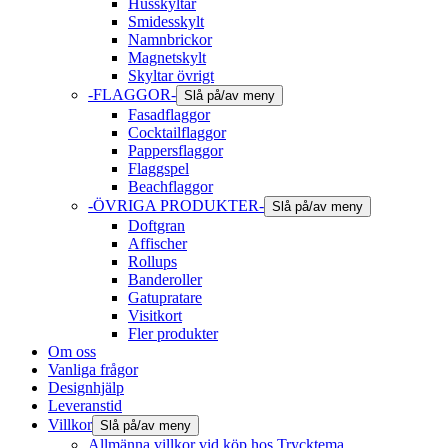
Husskyltar
Smidesskylt
Namnbrickor
Magnetskylt
Skyltar övrigt
-FLAGGOR-
Slå på/av meny
Fasadflaggor
Cocktailflaggor
Pappersflaggor
Flaggspel
Beachflaggor
-ÖVRIGA PRODUKTER-
Slå på/av meny
Doftgran
Affischer
Rollups
Banderoller
Gatupratare
Visitkort
Fler produkter
Om oss
Vanliga frågor
Designhjälp
Leveranstid
Villkor
Slå på/av meny
Allmänna villkor vid köp hos Trycktema