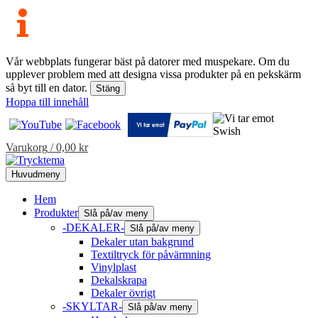
Vår webbplats fungerar bäst på datorer med muspekare. Om du
upplever problem med att designa vissa produkter på en pekskärm
så byt till en dator.
Stäng
Hoppa till innehåll
Varukorg
/
0,00
kr
Huvudmeny
Hem
Produkter
Slå på/av meny
-DEKALER-
Slå på/av meny
Dekaler utan bakgrund
Textiltryck för påvärmning
Vinylplast
Dekalskrapa
Dekaler övrigt
-SKYLTAR-
Slå på/av meny