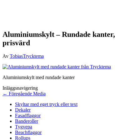
Aluminiumskylt – Rundade kanter,
prisvärd
Av
TobiasTrycktema
Aluminiumskylt med rundade kanter
Inläggsnavigering
←
Föregående Media
Skyltar med eget tryck eller text
Dekaler
Fasadflaggor
Banderoller
Tygvepa
Beachflaggor
Rollups