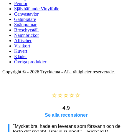
Pennor
Självhäftande Vinylfolie
Canvastavlor
Gatupratare
Snäppramar
Broschyrställ
Namnbrickor
Affischer
Visitkort
Kuvert
Kläder
Övriga produkter
Copyright © - 2026
Trycktema
- Alla rättigheter reserverade.
⭐⭐⭐⭐⭐
4,9
Se alla recensioner
"Mycket bra, hade en leverans som försvann och de
löste det snabbt. Trevlig support." – Richard D.