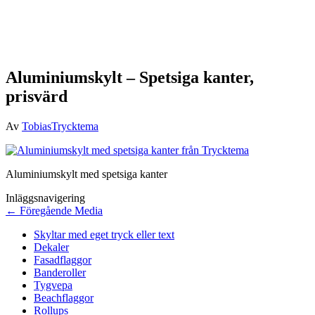
Aluminiumskylt – Spetsiga kanter,
prisvärd
Av
TobiasTrycktema
Aluminiumskylt med spetsiga kanter
Inläggsnavigering
←
Föregående Media
Skyltar med eget tryck eller text
Dekaler
Fasadflaggor
Banderoller
Tygvepa
Beachflaggor
Rollups