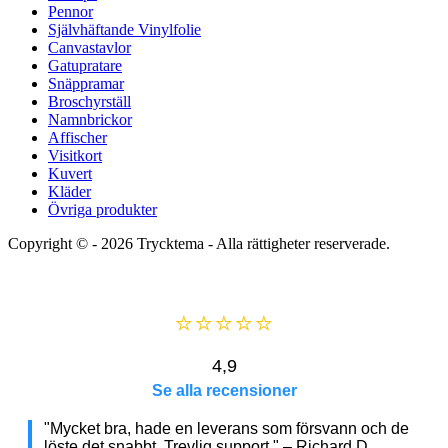
Pennor
Självhäftande Vinylfolie
Canvastavlor
Gatupratare
Snäppramar
Broschyrställ
Namnbrickor
Affischer
Visitkort
Kuvert
Kläder
Övriga produkter
Copyright © - 2026
Trycktema
- Alla rättigheter reserverade.
⭐⭐⭐⭐⭐
4,9
Se alla recensioner
"Mycket bra, hade en leverans som försvann och de
löste det snabbt. Trevlig support." – Richard D.