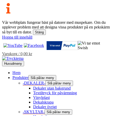
Vår webbplats fungerar bäst på datorer med muspekare. Om du
upplever problem med att designa vissa produkter på en pekskärm
så byt till en dator.
Stäng
Hoppa till innehåll
Varukorg
/
0,00
kr
Huvudmeny
Hem
Produkter
Slå på/av meny
-DEKALER-
Slå på/av meny
Dekaler utan bakgrund
Textiltryck för påvärmning
Vinylplast
Dekalskrapa
Dekaler övrigt
-SKYLTAR-
Slå på/av meny