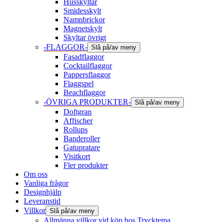
Husskyltar
Smidesskylt
Namnbrickor
Magnetskylt
Skyltar övrigt
-FLAGGOR-
Slå på/av meny
Fasadflaggor
Cocktailflaggor
Pappersflaggor
Flaggspel
Beachflaggor
-ÖVRIGA PRODUKTER-
Slå på/av meny
Doftgran
Affischer
Rollups
Banderoller
Gatupratare
Visitkort
Fler produkter
Om oss
Vanliga frågor
Designhjälp
Leveranstid
Villkor
Slå på/av meny
Allmänna villkor vid köp hos Trycktema