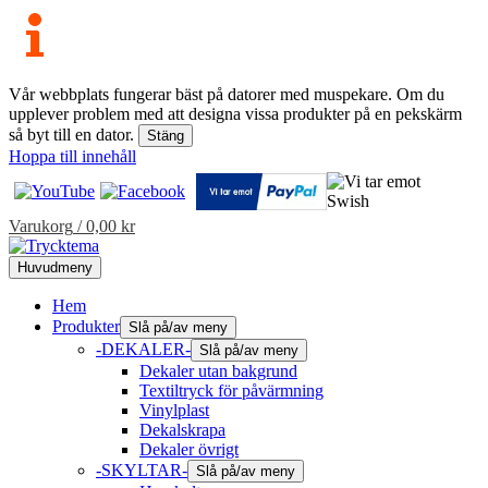
Vår webbplats fungerar bäst på datorer med muspekare. Om du
upplever problem med att designa vissa produkter på en pekskärm
så byt till en dator.
Stäng
Hoppa till innehåll
Varukorg
/
0,00
kr
Huvudmeny
Hem
Produkter
Slå på/av meny
-DEKALER-
Slå på/av meny
Dekaler utan bakgrund
Textiltryck för påvärmning
Vinylplast
Dekalskrapa
Dekaler övrigt
-SKYLTAR-
Slå på/av meny