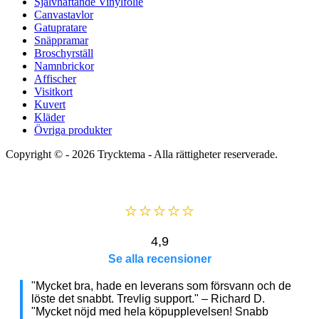
Självhäftande Vinylfolie
Canvastavlor
Gatupratare
Snäppramar
Broschyrställ
Namnbrickor
Affischer
Visitkort
Kuvert
Kläder
Övriga produkter
Copyright © - 2026
Trycktema
- Alla rättigheter reserverade.
⭐⭐⭐⭐⭐
4,9
Se alla recensioner
"Mycket bra, hade en leverans som försvann och de
löste det snabbt. Trevlig support." – Richard D.
"Mycket nöjd med hela köpupplevelsen! Snabb