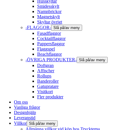
Husskyltar
Smidesskylt
Namnbrickor
Magnetskylt
Skyltar övrigt
-FLAGGOR-
Slå på/av meny
Fasadflaggor
Cocktailflaggor
Pappersflaggor
Flaggspel
Beachflaggor
-ÖVRIGA PRODUKTER-
Slå på/av meny
Doftgran
Affischer
Rollups
Banderoller
Gatupratare
Visitkort
Fler produkter
Om oss
Vanliga frågor
Designhjälp
Leveranstid
Villkor
Slå på/av meny
Allmänna villkor vid köp hos Trycktema