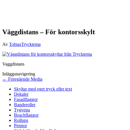
Väggdistans – För kontorsskylt
Av
TobiasTrycktema
Vaggdistans
Inläggsnavigering
←
Föregående Media
Skyltar med eget tryck eller text
Dekaler
Fasadflaggor
Banderoller
Tygvepa
Beachflaggor
Rollups
Pennor