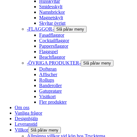
Husskyltar
Smidesskylt
Namnbrickor
Magnetskylt
Skyltar övrigt
-FLAGGOR-
Slå på/av meny
Fasadflaggor
Cocktailflaggor
Pappersflaggor
Flaggspel
Beachflaggor
-ÖVRIGA PRODUKTER-
Slå på/av meny
Doftgran
Affischer
Rollups
Banderoller
Gatupratare
Visitkort
Fler produkter
Om oss
Vanliga frågor
Designhjälp
Leveranstid
Villkor
Slå på/av meny
Allmänna villkor vid köp hos Trycktema