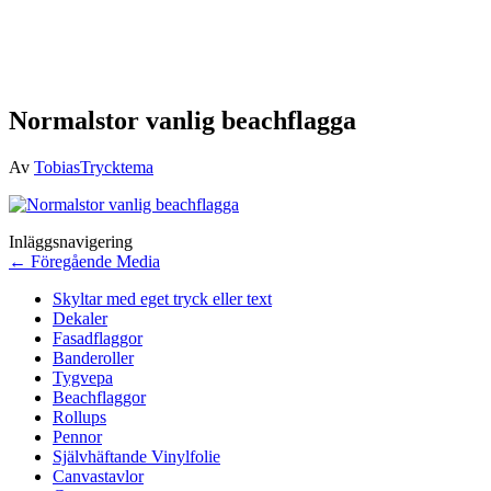
Normalstor vanlig beachflagga
Av
TobiasTrycktema
Inläggsnavigering
←
Föregående Media
Skyltar med eget tryck eller text
Dekaler
Fasadflaggor
Banderoller
Tygvepa
Beachflaggor
Rollups
Pennor
Självhäftande Vinylfolie
Canvastavlor