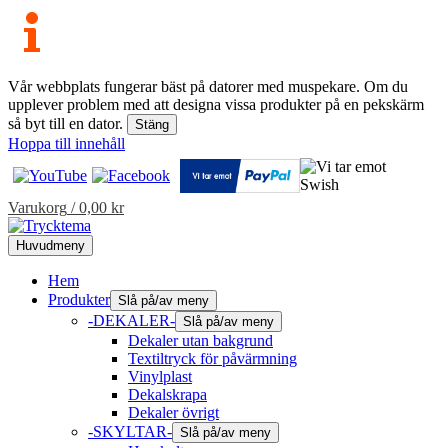
Vår webbplats fungerar bäst på datorer med muspekare. Om du
upplever problem med att designa vissa produkter på en pekskärm
så byt till en dator.
Stäng
Hoppa till innehåll
Varukorg
/
0,00
kr
Huvudmeny
Hem
Produkter
Slå på/av meny
-DEKALER-
Slå på/av meny
Dekaler utan bakgrund
Textiltryck för påvärmning
Vinylplast
Dekalskrapa
Dekaler övrigt
-SKYLTAR-
Slå på/av meny