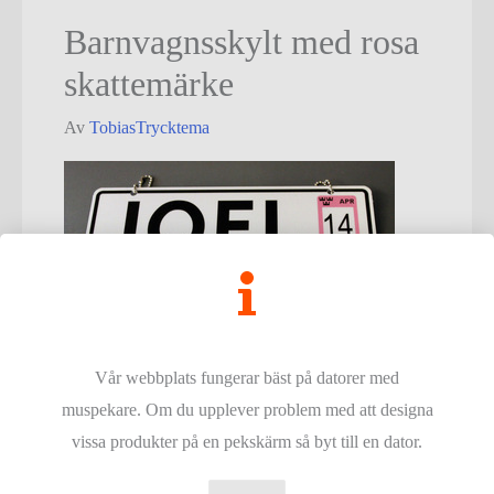
Barnvagnsskylt med rosa
skattemärke
Av
TobiasTrycktema
Vår webbplats fungerar bäst på datorer med
Inläggsnavigering
←
Föregående Media
muspekare. Om du upplever problem med att designa
vissa produkter på en pekskärm så byt till en dator.
Copyright © - 2026
Trycktema
- Alla rättigheter reserverade.