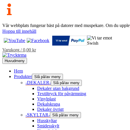
Vår webbplats fungerar bäst på datorer med muspekare. Om du uppleve
Hoppa till innehåll
Varukorg
/
0,00
kr
Huvudmeny
Hem
Produkter
Slå på/av meny
-DEKALER-
Slå på/av meny
Dekaler utan bakgrund
Textiltryck för påvärmning
Vinylplast
Dekalskrapa
Dekaler övrigt
-SKYLTAR-
Slå på/av meny
Husskyltar
Smidesskylt