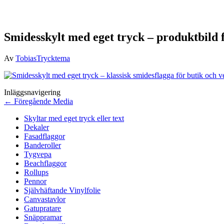
Smidesskylt med eget tryck – produktbild
Av
TobiasTrycktema
Inläggsnavigering
←
Föregående Media
Skyltar med eget tryck eller text
Dekaler
Fasadflaggor
Banderoller
Tygvepa
Beachflaggor
Rollups
Pennor
Självhäftande Vinylfolie
Canvastavlor
Gatupratare
Snäppramar