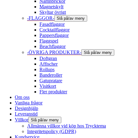
Namnbrickor
Magnetskylt
Skyltar övrigt
-FLAGGOR-
Slå på/av meny
Fasadflaggor
Cocktailflaggor
Pappersflaggor
Flaggspel
Beachflaggor
-ÖVRIGA PRODUKTER-
Slå på/av meny
Doftgran
Affischer
Rollups
Banderoller
Gatupratare
Visitkort
Fler produkter
Om oss
Vanliga frågor
Designhjälp
Leveranstid
Villkor
Slå på/av meny
Allmänna villkor vid köp hos Trycktema
Integritetspolicy (GDPR)
Kundservice