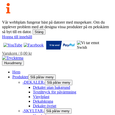
Vår webbplats fungerar bäst på datorer med muspekare. Om du
upplever problem med att designa vissa produkter på en pekskärm
så byt till en dator.
Stäng
Hoppa till innehåll
Varukorg
/
0,00
kr
Huvudmeny
Hem
Produkter
Slå på/av meny
-DEKALER-
Slå på/av meny
Dekaler utan bakgrund
Textiltryck för påvärmning
Vinylplast
Dekalskrapa
Dekaler övrigt
-SKYLTAR-
Slå på/av meny