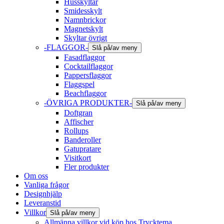
Husskyltar
Smidesskylt
Namnbrickor
Magnetskylt
Skyltar övrigt
-FLAGGOR-
Slå på/av meny
Fasadflaggor
Cocktailflaggor
Pappersflaggor
Flaggspel
Beachflaggor
-ÖVRIGA PRODUKTER-
Slå på/av meny
Doftgran
Affischer
Rollups
Banderoller
Gatupratare
Visitkort
Fler produkter
Om oss
Vanliga frågor
Designhjälp
Leveranstid
Villkor
Slå på/av meny
Allmänna villkor vid köp hos Trycktema