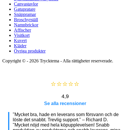
Canvastavlor
Gatupratare
Snäppramar
Broschyrställ
Namnbrickor
Affischer
Visitkort
Kuvert
Kläder
Övriga produkter
Copyright © - 2026
Trycktema
- Alla rättigheter reserverade.
⭐⭐⭐⭐⭐
4,9
Se alla recensioner
"Mycket bra, hade en leverans som försvann och de
löste det snabbt. Trevlig support." – Richard D.
"Mycket nöjd med hela köpupplevelsen! Snabb