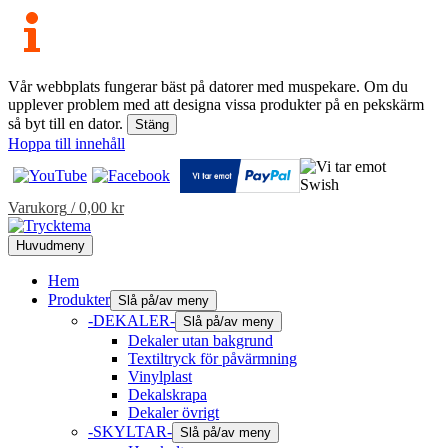
Vår webbplats fungerar bäst på datorer med muspekare. Om du
upplever problem med att designa vissa produkter på en pekskärm
så byt till en dator.
Stäng
Hoppa till innehåll
Varukorg
/
0,00
kr
Huvudmeny
Hem
Produkter
Slå på/av meny
-DEKALER-
Slå på/av meny
Dekaler utan bakgrund
Textiltryck för påvärmning
Vinylplast
Dekalskrapa
Dekaler övrigt
-SKYLTAR-
Slå på/av meny