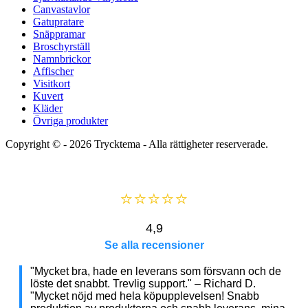
Canvastavlor
Gatupratare
Snäppramar
Broschyrställ
Namnbrickor
Affischer
Visitkort
Kuvert
Kläder
Övriga produkter
Copyright © - 2026
Trycktema
- Alla rättigheter reserverade.
⭐⭐⭐⭐⭐
4,9
Se alla recensioner
"Mycket bra, hade en leverans som försvann och de
löste det snabbt. Trevlig support." – Richard D.
"Mycket nöjd med hela köpupplevelsen! Snabb