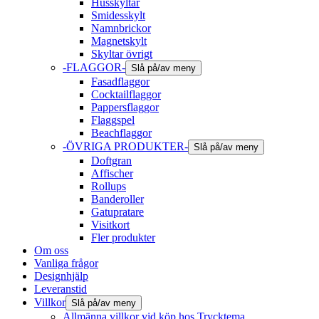
Husskyltar
Smidesskylt
Namnbrickor
Magnetskylt
Skyltar övrigt
-FLAGGOR-
Slå på/av meny
Fasadflaggor
Cocktailflaggor
Pappersflaggor
Flaggspel
Beachflaggor
-ÖVRIGA PRODUKTER-
Slå på/av meny
Doftgran
Affischer
Rollups
Banderoller
Gatupratare
Visitkort
Fler produkter
Om oss
Vanliga frågor
Designhjälp
Leveranstid
Villkor
Slå på/av meny
Allmänna villkor vid köp hos Trycktema