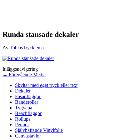
Runda stansade dekaler
Av
TobiasTrycktema
Inläggsnavigering
←
Föregående Media
Skyltar med eget tryck eller text
Dekaler
Fasadflaggor
Banderoller
Tygvepa
Beachflaggor
Rollups
Pennor
Självhäftande Vinylfolie
Canvastavlor