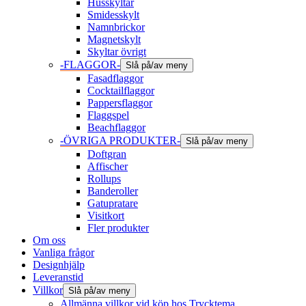
Husskyltar
Smidesskylt
Namnbrickor
Magnetskylt
Skyltar övrigt
-FLAGGOR-
Slå på/av meny
Fasadflaggor
Cocktailflaggor
Pappersflaggor
Flaggspel
Beachflaggor
-ÖVRIGA PRODUKTER-
Slå på/av meny
Doftgran
Affischer
Rollups
Banderoller
Gatupratare
Visitkort
Fler produkter
Om oss
Vanliga frågor
Designhjälp
Leveranstid
Villkor
Slå på/av meny
Allmänna villkor vid köp hos Trycktema