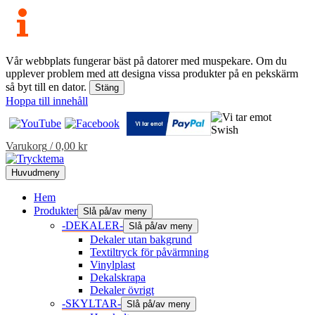
Vår webbplats fungerar bäst på datorer med muspekare. Om du
upplever problem med att designa vissa produkter på en pekskärm
så byt till en dator.
Stäng
Hoppa till innehåll
Varukorg
/
0,00
kr
Huvudmeny
Hem
Produkter
Slå på/av meny
-DEKALER-
Slå på/av meny
Dekaler utan bakgrund
Textiltryck för påvärmning
Vinylplast
Dekalskrapa
Dekaler övrigt
-SKYLTAR-
Slå på/av meny