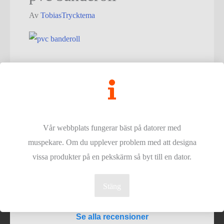
Av
TobiasTrycktema
Inläggsnavigering
←
Föregående Media
Vår webbplats fungerar bäst på datorer med
Copyright © - 2026
Trycktema
- Alla rättigheter reserverade.
muspekare. Om du upplever problem med att designa
vissa produkter på en pekskärm så byt till en dator.
Stäng
4,9
Se alla recensioner