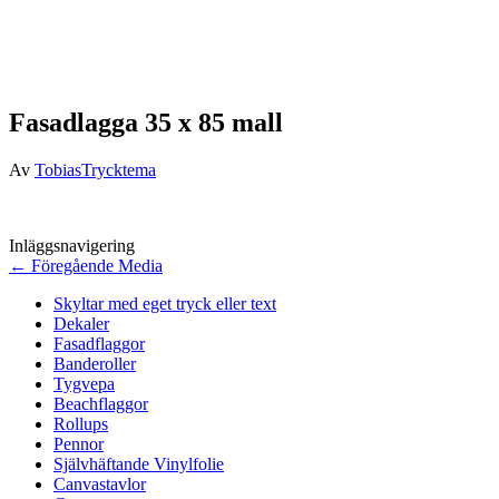
Fasadlagga 35 x 85 mall
Av
TobiasTrycktema
Inläggsnavigering
←
Föregående Media
Skyltar med eget tryck eller text
Dekaler
Fasadflaggor
Banderoller
Tygvepa
Beachflaggor
Rollups
Pennor
Självhäftande Vinylfolie
Canvastavlor