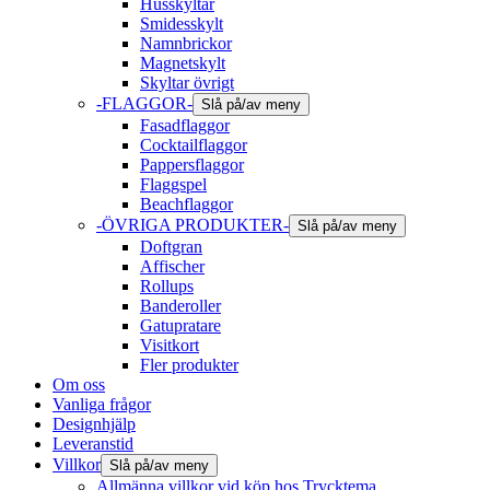
Husskyltar
Smidesskylt
Namnbrickor
Magnetskylt
Skyltar övrigt
-FLAGGOR-
Slå på/av meny
Fasadflaggor
Cocktailflaggor
Pappersflaggor
Flaggspel
Beachflaggor
-ÖVRIGA PRODUKTER-
Slå på/av meny
Doftgran
Affischer
Rollups
Banderoller
Gatupratare
Visitkort
Fler produkter
Om oss
Vanliga frågor
Designhjälp
Leveranstid
Villkor
Slå på/av meny
Allmänna villkor vid köp hos Trycktema