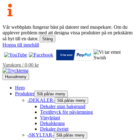
Vår webbplats fungerar bäst på datorer med muspekare. Om du
upplever problem med att designa vissa produkter på en pekskärm
så byt till en dator.
Stäng
Hoppa till innehåll
Varukorg
/
0,00
kr
Huvudmeny
Hem
Produkter
Slå på/av meny
-DEKALER-
Slå på/av meny
Dekaler utan bakgrund
Textiltryck för påvärmning
Vinylplast
Dekalskrapa
Dekaler övrigt
-SKYLTAR-
Slå på/av meny