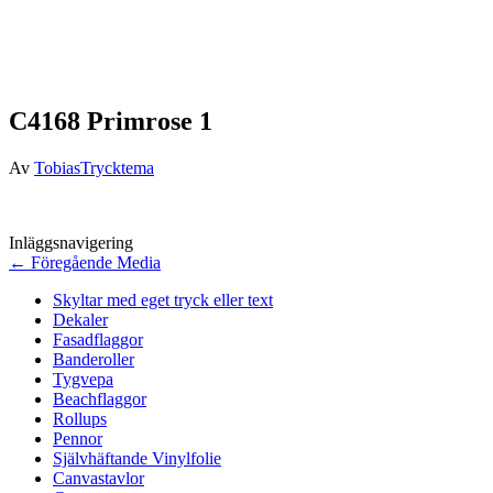
C4168 Primrose 1
Av
TobiasTrycktema
Inläggsnavigering
←
Föregående Media
Skyltar med eget tryck eller text
Dekaler
Fasadflaggor
Banderoller
Tygvepa
Beachflaggor
Rollups
Pennor
Självhäftande Vinylfolie
Canvastavlor