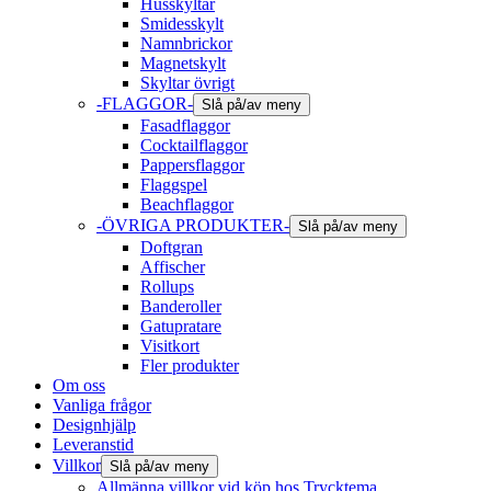
Husskyltar
Smidesskylt
Namnbrickor
Magnetskylt
Skyltar övrigt
-FLAGGOR-
Slå på/av meny
Fasadflaggor
Cocktailflaggor
Pappersflaggor
Flaggspel
Beachflaggor
-ÖVRIGA PRODUKTER-
Slå på/av meny
Doftgran
Affischer
Rollups
Banderoller
Gatupratare
Visitkort
Fler produkter
Om oss
Vanliga frågor
Designhjälp
Leveranstid
Villkor
Slå på/av meny
Allmänna villkor vid köp hos Trycktema