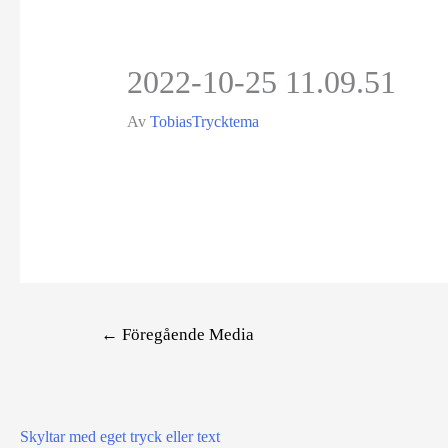
2022-10-25 11.09.51
Av
TobiasTrycktema
Inläggsnavigering
←
Föregående Media
Skyltar med eget tryck eller text