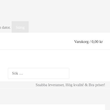
n dator.
Stäng
Varukorg
/
0,00
kr
Search
for:
Snabba leveranser, Hög kvalité & Bra priser!