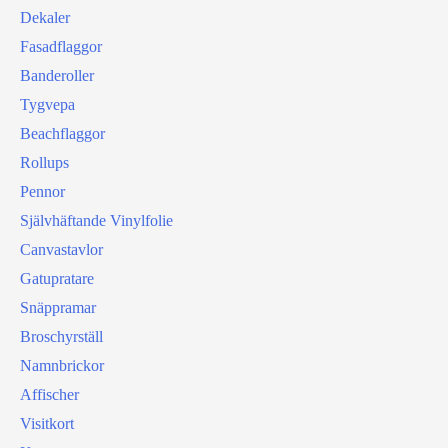
Dekaler
Fasadflaggor
Banderoller
Tygvepa
Beachflaggor
Rollups
Pennor
Självhäftande Vinylfolie
Canvastavlor
Gatupratare
Snäppramar
Broschyrställ
Namnbrickor
Affischer
Visitkort