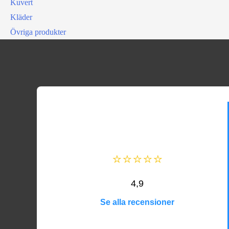
Kuvert
Kläder
Övriga produkter
⭐⭐⭐⭐⭐
4,9
Se alla recensioner