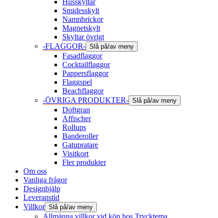
Husskyltar
Smidesskylt
Namnbrickor
Magnetskylt
Skyltar övrigt
-FLAGGOR-
Slå på/av meny
Fasadflaggor
Cocktailflaggor
Pappersflaggor
Flaggspel
Beachflaggor
-ÖVRIGA PRODUKTER-
Slå på/av meny
Doftgran
Affischer
Rollups
Banderoller
Gatupratare
Visitkort
Fler produkter
Om oss
Vanliga frågor
Designhjälp
Leveranstid
Villkor
Slå på/av meny
Allmänna villkor vid köp hos Trycktema