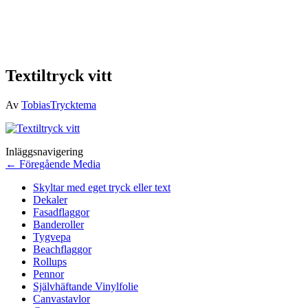
Textiltryck vitt
Av
TobiasTrycktema
Inläggsnavigering
←
Föregående Media
Skyltar med eget tryck eller text
Dekaler
Fasadflaggor
Banderoller
Tygvepa
Beachflaggor
Rollups
Pennor
Självhäftande Vinylfolie
Canvastavlor