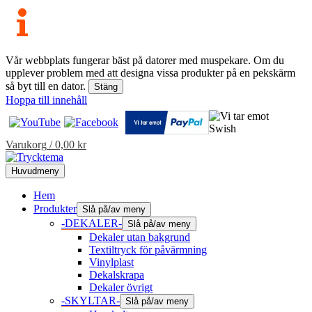
Vår webbplats fungerar bäst på datorer med muspekare. Om du
upplever problem med att designa vissa produkter på en pekskärm
så byt till en dator.
Stäng
Hoppa till innehåll
Varukorg
/
0,00
kr
Huvudmeny
Hem
Produkter
Slå på/av meny
-DEKALER-
Slå på/av meny
Dekaler utan bakgrund
Textiltryck för påvärmning
Vinylplast
Dekalskrapa
Dekaler övrigt
-SKYLTAR-
Slå på/av meny