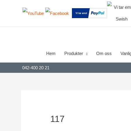
Hem
Produkter
Om oss
Vanli
042-400 20 21
117