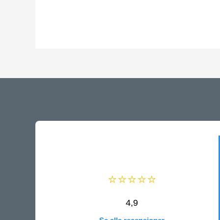
⭐⭐⭐⭐⭐
4,9