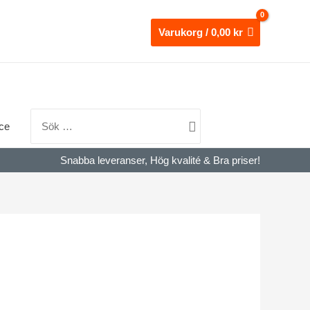
Varukorg
/
0,00
kr
Search
for:
ce
Snabba leveranser, Hög kvalité & Bra priser!