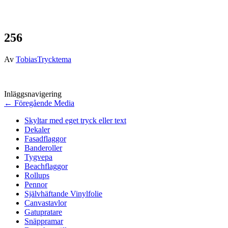
256
Av
TobiasTrycktema
Inläggsnavigering
←
Föregående Media
Skyltar med eget tryck eller text
Dekaler
Fasadflaggor
Banderoller
Tygvepa
Beachflaggor
Rollups
Pennor
Självhäftande Vinylfolie
Canvastavlor
Gatupratare
Snäppramar