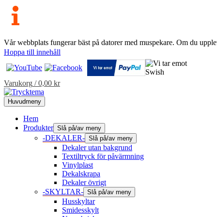
Vår webbplats fungerar bäst på datorer med muspekare. Om du uppleve
Hoppa till innehåll
Varukorg
/
0,00
kr
Huvudmeny
Hem
Produkter
Slå på/av meny
-DEKALER-
Slå på/av meny
Dekaler utan bakgrund
Textiltryck för påvärmning
Vinylplast
Dekalskrapa
Dekaler övrigt
-SKYLTAR-
Slå på/av meny
Husskyltar
Smidesskylt