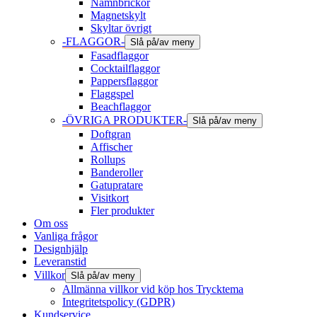
Namnbrickor
Magnetskylt
Skyltar övrigt
-FLAGGOR-
Slå på/av meny
Fasadflaggor
Cocktailflaggor
Pappersflaggor
Flaggspel
Beachflaggor
-ÖVRIGA PRODUKTER-
Slå på/av meny
Doftgran
Affischer
Rollups
Banderoller
Gatupratare
Visitkort
Fler produkter
Om oss
Vanliga frågor
Designhjälp
Leveranstid
Villkor
Slå på/av meny
Allmänna villkor vid köp hos Trycktema
Integritetspolicy (GDPR)
Kundservice