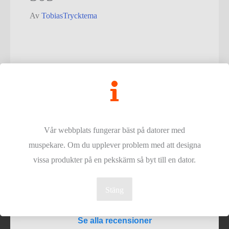
Av
TobiasTrycktema
Inläggsnavigering
←
Föregående Media
Vår webbplats fungerar bäst på datorer med
Copyright © - 2026
Trycktema
- Alla rättigheter reserverade.
muspekare. Om du upplever problem med att designa
vissa produkter på en pekskärm så byt till en dator.
⭐⭐⭐⭐⭐
Stäng
4,9
Se alla recensioner