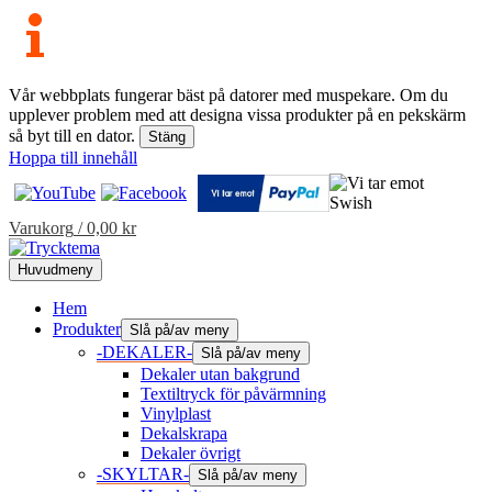
Vår webbplats fungerar bäst på datorer med muspekare. Om du
upplever problem med att designa vissa produkter på en pekskärm
så byt till en dator.
Stäng
Hoppa till innehåll
Varukorg
/
0,00
kr
Huvudmeny
Hem
Produkter
Slå på/av meny
-DEKALER-
Slå på/av meny
Dekaler utan bakgrund
Textiltryck för påvärmning
Vinylplast
Dekalskrapa
Dekaler övrigt
-SKYLTAR-
Slå på/av meny