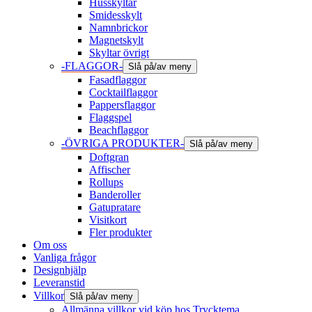
Husskyltar
Smidesskylt
Namnbrickor
Magnetskylt
Skyltar övrigt
-FLAGGOR-
Slå på/av meny
Fasadflaggor
Cocktailflaggor
Pappersflaggor
Flaggspel
Beachflaggor
-ÖVRIGA PRODUKTER-
Slå på/av meny
Doftgran
Affischer
Rollups
Banderoller
Gatupratare
Visitkort
Fler produkter
Om oss
Vanliga frågor
Designhjälp
Leveranstid
Villkor
Slå på/av meny
Allmänna villkor vid köp hos Trycktema