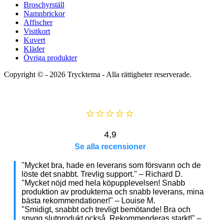
Broschyrställ
Namnbrickor
Affischer
Visitkort
Kuvert
Kläder
Övriga produkter
Copyright © - 2026
Trycktema
- Alla rättigheter reserverade.
⭐⭐⭐⭐⭐
4,9
Se alla recensioner
"Mycket bra, hade en leverans som försvann och de
löste det snabbt. Trevlig support." – Richard D.
"Mycket nöjd med hela köpupplevelsen! Snabb
produktion av produkterna och snabb leverans, mina
bästa rekommendationer!" – Louise M.
"Smidigt, snabbt och trevligt bemötande! Bra och
snygg slutprodukt också. Rekommenderas starkt!" –