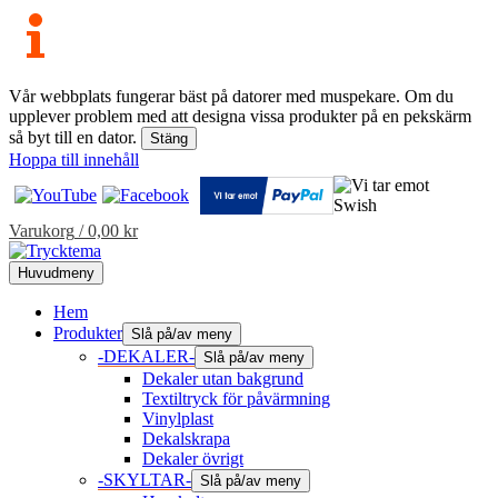
Vår webbplats fungerar bäst på datorer med muspekare. Om du
upplever problem med att designa vissa produkter på en pekskärm
så byt till en dator.
Stäng
Hoppa till innehåll
Varukorg
/
0,00
kr
Huvudmeny
Hem
Produkter
Slå på/av meny
-DEKALER-
Slå på/av meny
Dekaler utan bakgrund
Textiltryck för påvärmning
Vinylplast
Dekalskrapa
Dekaler övrigt
-SKYLTAR-
Slå på/av meny