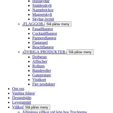
Husskyltar
Smidesskylt
Namnbrickor
Magnetskylt
Skyltar övrigt
-FLAGGOR-
Slå på/av meny
Fasadflaggor
Cocktailflaggor
Pappersflaggor
Flaggspel
Beachflaggor
-ÖVRIGA PRODUKTER-
Slå på/av meny
Doftgran
Affischer
Rollups
Banderoller
Gatupratare
Visitkort
Fler produkter
Om oss
Vanliga frågor
Designhjälp
Leveranstid
Villkor
Slå på/av meny
Allmänna villkor vid köp hos Trycktema