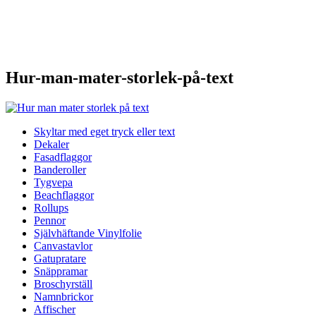
Hur-man-mater-storlek-på-text
Skyltar med eget tryck eller text
Dekaler
Fasadflaggor
Banderoller
Tygvepa
Beachflaggor
Rollups
Pennor
Självhäftande Vinylfolie
Canvastavlor
Gatupratare
Snäppramar
Broschyrställ
Namnbrickor
Affischer