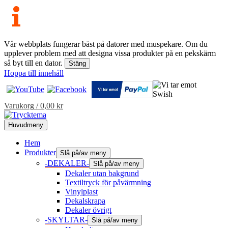
Vår webbplats fungerar bäst på datorer med muspekare. Om du
upplever problem med att designa vissa produkter på en pekskärm
så byt till en dator.
Stäng
Hoppa till innehåll
Varukorg
/
0,00
kr
Huvudmeny
Hem
Produkter
Slå på/av meny
-DEKALER-
Slå på/av meny
Dekaler utan bakgrund
Textiltryck för påvärmning
Vinylplast
Dekalskrapa
Dekaler övrigt
-SKYLTAR-
Slå på/av meny