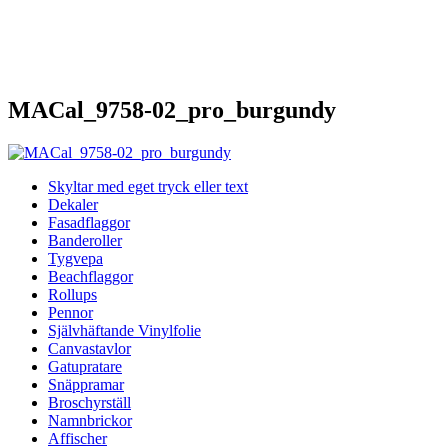
MACal_9758-02_pro_burgundy
Skyltar med eget tryck eller text
Dekaler
Fasadflaggor
Banderoller
Tygvepa
Beachflaggor
Rollups
Pennor
Självhäftande Vinylfolie
Canvastavlor
Gatupratare
Snäppramar
Broschyrställ
Namnbrickor
Affischer