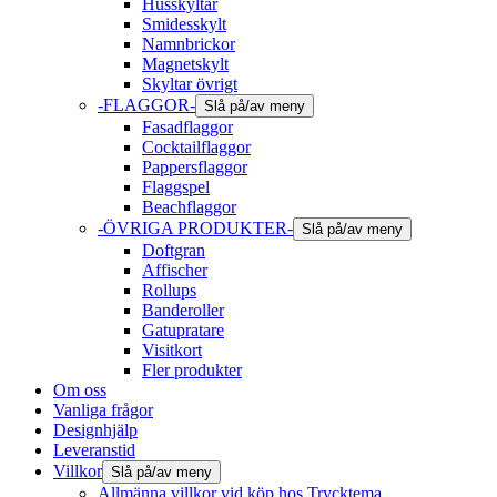
Husskyltar
Smidesskylt
Namnbrickor
Magnetskylt
Skyltar övrigt
-FLAGGOR-
Slå på/av meny
Fasadflaggor
Cocktailflaggor
Pappersflaggor
Flaggspel
Beachflaggor
-ÖVRIGA PRODUKTER-
Slå på/av meny
Doftgran
Affischer
Rollups
Banderoller
Gatupratare
Visitkort
Fler produkter
Om oss
Vanliga frågor
Designhjälp
Leveranstid
Villkor
Slå på/av meny
Allmänna villkor vid köp hos Trycktema