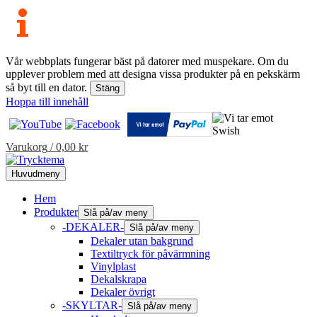
Vår webbplats fungerar bäst på datorer med muspekare. Om du
upplever problem med att designa vissa produkter på en pekskärm
så byt till en dator.
Stäng
Hoppa till innehåll
Varukorg
/
0,00
kr
Huvudmeny
Hem
Produkter
Slå på/av meny
-DEKALER-
Slå på/av meny
Dekaler utan bakgrund
Textiltryck för påvärmning
Vinylplast
Dekalskrapa
Dekaler övrigt
-SKYLTAR-
Slå på/av meny