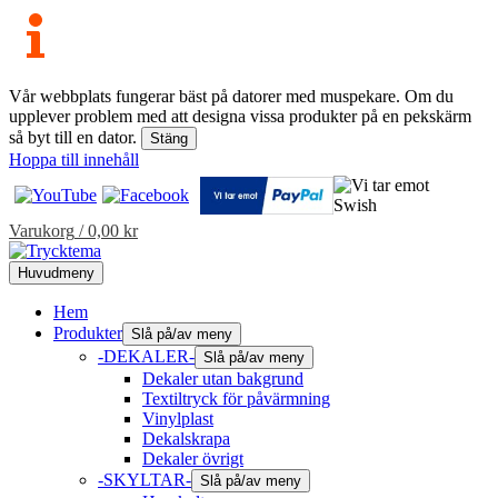
Vår webbplats fungerar bäst på datorer med muspekare. Om du
upplever problem med att designa vissa produkter på en pekskärm
så byt till en dator.
Stäng
Hoppa till innehåll
Varukorg
/
0,00
kr
Huvudmeny
Hem
Produkter
Slå på/av meny
-DEKALER-
Slå på/av meny
Dekaler utan bakgrund
Textiltryck för påvärmning
Vinylplast
Dekalskrapa
Dekaler övrigt
-SKYLTAR-
Slå på/av meny