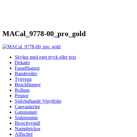
MACal_9778-00_pro_gold
Skyltar med eget tryck eller text
Dekaler
Fasadflaggor
Banderoller
Tygvepa
Beachflaggor
Rollups
Pennor
Självhäftande Vinylfolie
Canvastavlor
Gatupratare
Snäppramar
Broschyrställ
Namnbrickor
Affischer