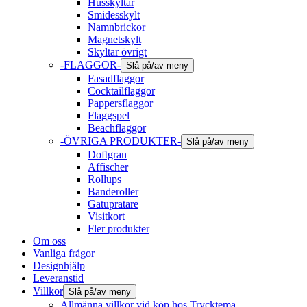
Husskyltar
Smidesskylt
Namnbrickor
Magnetskylt
Skyltar övrigt
-FLAGGOR-
Slå på/av meny
Fasadflaggor
Cocktailflaggor
Pappersflaggor
Flaggspel
Beachflaggor
-ÖVRIGA PRODUKTER-
Slå på/av meny
Doftgran
Affischer
Rollups
Banderoller
Gatupratare
Visitkort
Fler produkter
Om oss
Vanliga frågor
Designhjälp
Leveranstid
Villkor
Slå på/av meny
Allmänna villkor vid köp hos Trycktema