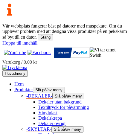
Vår webbplats fungerar bäst på datorer med muspekare. Om du
upplever problem med att designa vissa produkter på en pekskärm
så byt till en dator.
Stäng
Hoppa till innehåll
Varukorg
/
0,00
kr
Huvudmeny
Hem
Produkter
Slå på/av meny
-DEKALER-
Slå på/av meny
Dekaler utan bakgrund
Textiltryck för påvärmning
Vinylplast
Dekalskrapa
Dekaler övrigt
-SKYLTAR-
Slå på/av meny