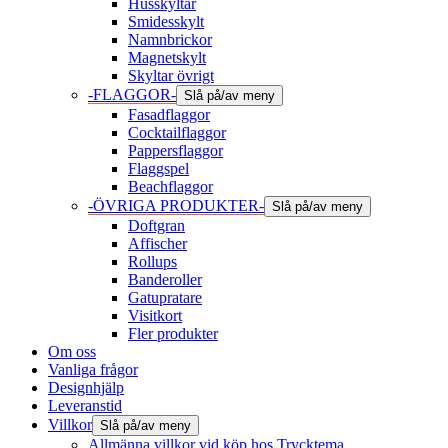
Husskyltar
Smidesskylt
Namnbrickor
Magnetskylt
Skyltar övrigt
-FLAGGOR-
Slå på/av meny
Fasadflaggor
Cocktailflaggor
Pappersflaggor
Flaggspel
Beachflaggor
-ÖVRIGA PRODUKTER-
Slå på/av meny
Doftgran
Affischer
Rollups
Banderoller
Gatupratare
Visitkort
Fler produkter
Om oss
Vanliga frågor
Designhjälp
Leveranstid
Villkor
Slå på/av meny
Allmänna villkor vid köp hos Trycktema