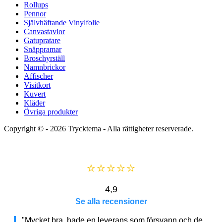
Rollups
Pennor
Självhäftande Vinylfolie
Canvastavlor
Gatupratare
Snäppramar
Broschyrställ
Namnbrickor
Affischer
Visitkort
Kuvert
Kläder
Övriga produkter
Copyright © - 2026
Trycktema
- Alla rättigheter reserverade.
⭐⭐⭐⭐⭐
4,9
Se alla recensioner
"Mycket bra, hade en leverans som försvann och de