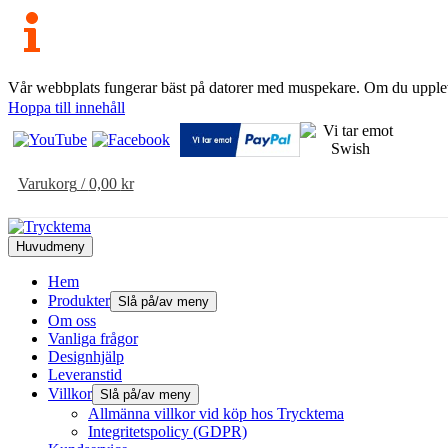
Vår webbplats fungerar bäst på datorer med muspekare. Om du uppleve
Hoppa till innehåll
Varukorg
/
0,00
kr
Huvudmeny
Hem
Produkter
Slå på/av meny
Om oss
Vanliga frågor
Designhjälp
Leveranstid
Villkor
Slå på/av meny
Allmänna villkor vid köp hos Trycktema
Integritetspolicy (GDPR)