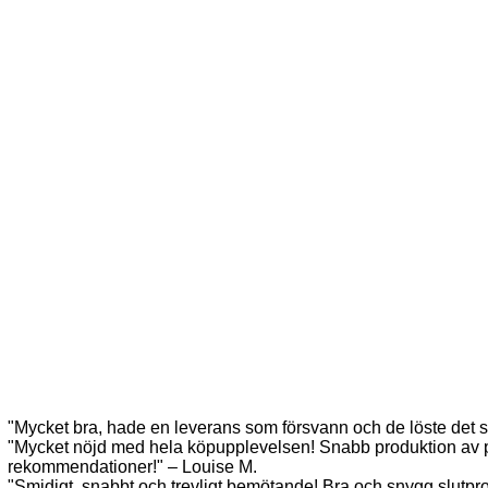
"Mycket bra, hade en leverans som försvann och de löste det sn
"Mycket nöjd med hela köpupplevelsen! Snabb produktion av 
rekommendationer!" – Louise M.
"Smidigt, snabbt och trevligt bemötande! Bra och snygg slutp