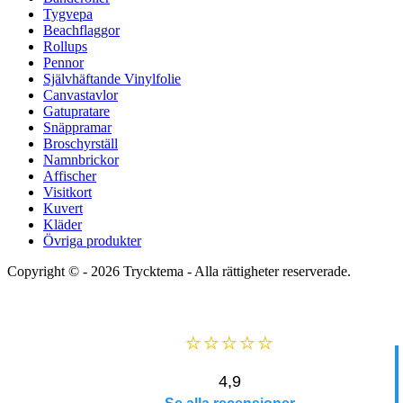
Tygvepa
Beachflaggor
Rollups
Pennor
Självhäftande Vinylfolie
Canvastavlor
Gatupratare
Snäppramar
Broschyrställ
Namnbrickor
Affischer
Visitkort
Kuvert
Kläder
Övriga produkter
Copyright © - 2026
Trycktema
- Alla rättigheter reserverade.
⭐⭐⭐⭐⭐
4,9