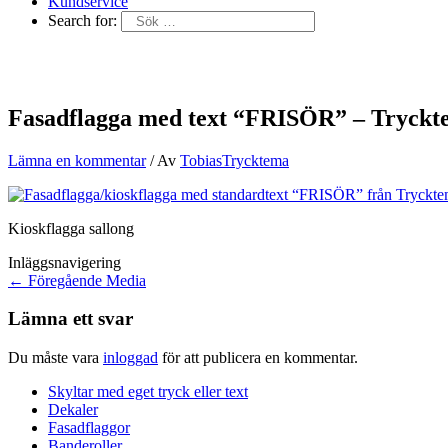
Kundservice
Search for:
Fasadflagga med text “FRISÖR” – Tryck
Lämna en kommentar
/ Av
TobiasTrycktema
Kioskflagga sallong
Inläggsnavigering
←
Föregående Media
Lämna ett svar
Du måste vara
inloggad
för att publicera en kommentar.
Skyltar med eget tryck eller text
Dekaler
Fasadflaggor
Banderoller