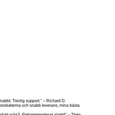
abbt. Trevlig support." – Richard D.
produkterna och snabb leverans, mina bästa
rodukt också. Rekommenderas starkt!" – Theo