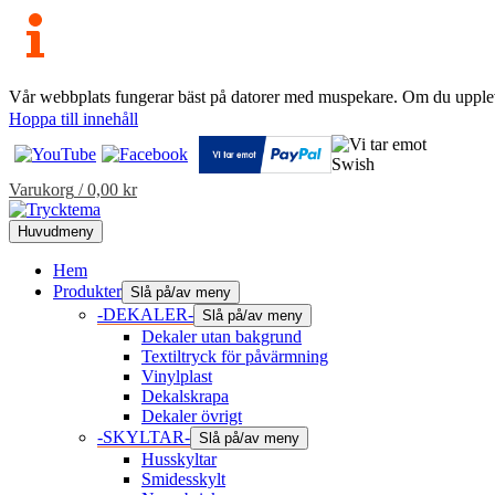
Vår webbplats fungerar bäst på datorer med muspekare. Om du uppleve
Hoppa till innehåll
Varukorg
/
0,00
kr
Huvudmeny
Hem
Produkter
Slå på/av meny
-DEKALER-
Slå på/av meny
Dekaler utan bakgrund
Textiltryck för påvärmning
Vinylplast
Dekalskrapa
Dekaler övrigt
-SKYLTAR-
Slå på/av meny
Husskyltar
Smidesskylt