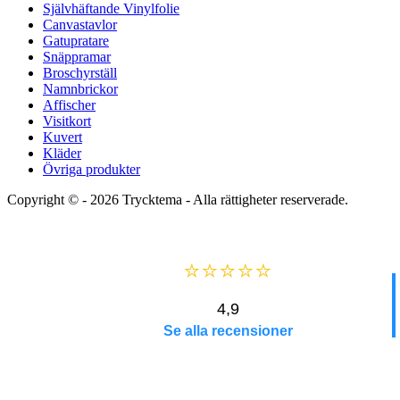
Självhäftande Vinylfolie
Canvastavlor
Gatupratare
Snäppramar
Broschyrställ
Namnbrickor
Affischer
Visitkort
Kuvert
Kläder
Övriga produkter
Copyright © - 2026
Trycktema
- Alla rättigheter reserverade.
⭐⭐⭐⭐⭐
4,9
Se alla recensioner