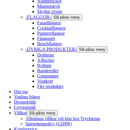
Namnbrickor
Magnetskylt
Skyltar övrigt
-FLAGGOR-
Slå på/av meny
Fasadflaggor
Cocktailflaggor
Pappersflaggor
Flaggspel
Beachflaggor
-ÖVRIGA PRODUKTER-
Slå på/av meny
Doftgran
Affischer
Rollups
Banderoller
Gatupratare
Visitkort
Fler produkter
Om oss
Vanliga frågor
Designhjälp
Leveranstid
Villkor
Slå på/av meny
Allmänna villkor vid köp hos Trycktema
Integritetspolicy (GDPR)
Kundservice