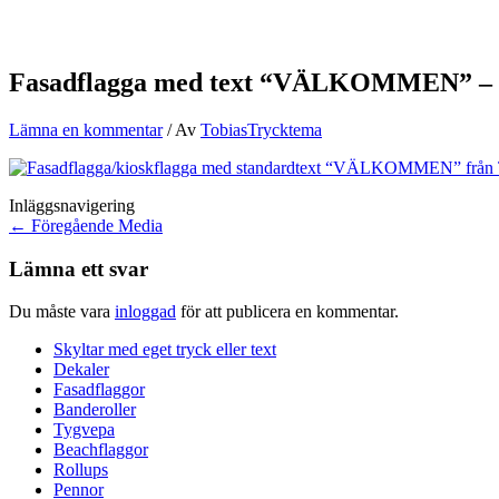
Fasadflagga med text “VÄLKOMMEN” – 
Lämna en kommentar
/ Av
TobiasTrycktema
Inläggsnavigering
←
Föregående Media
Lämna ett svar
Du måste vara
inloggad
för att publicera en kommentar.
Skyltar med eget tryck eller text
Dekaler
Fasadflaggor
Banderoller
Tygvepa
Beachflaggor
Rollups
Pennor