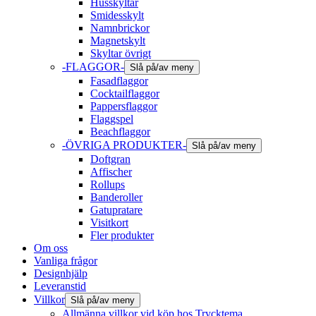
Husskyltar
Smidesskylt
Namnbrickor
Magnetskylt
Skyltar övrigt
-FLAGGOR-
Slå på/av meny
Fasadflaggor
Cocktailflaggor
Pappersflaggor
Flaggspel
Beachflaggor
-ÖVRIGA PRODUKTER-
Slå på/av meny
Doftgran
Affischer
Rollups
Banderoller
Gatupratare
Visitkort
Fler produkter
Om oss
Vanliga frågor
Designhjälp
Leveranstid
Villkor
Slå på/av meny
Allmänna villkor vid köp hos Trycktema