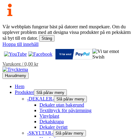
Vår webbplats fungerar bäst på datorer med muspekare. Om du
upplever problem med att designa vissa produkter på en pekskärm
så byt till en dator.
Stäng
Hoppa till innehåll
Varukorg
/
0,00
kr
Huvudmeny
Hem
Produkter
Slå på/av meny
-DEKALER-
Slå på/av meny
Dekaler utan bakgrund
Textiltryck för påvärmning
Vinylplast
Dekalskrapa
Dekaler övrigt
-SKYLTAR-
Slå på/av meny