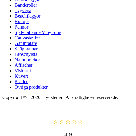
Banderoller
Tygvepa
Beachflaggor
Rollups
Pennor
Självhäftande Vinylfolie
Canvastavlor
Gatupratare
Snäppramar
Broschyrställ
Namnbrickor
Affischer
Visitkort
Kuvert
Kläder
Övriga produkter
Copyright © - 2026
Trycktema
- Alla rättigheter reserverade.
⭐⭐⭐⭐⭐
4,9