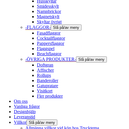
Husskyltar
Smidesskylt
Namnbrickor
Magnetskylt
Skyltar övrigt
-FLAGGOR-
Slå på/av meny
Fasadflaggor
Cocktailflaggor
Pappersflaggor
Flaggspel
Beachflaggor
-ÖVRIGA PRODUKTER-
Slå på/av meny
Doftgran
Affischer
Rollups
Banderoller
Gatupratare
Visitkort
Fler produkter
Om oss
Vanliga frågor
Designhjälp
Leveranstid
Villkor
Slå på/av meny
Allmänna villkor vid köp hos Trycktema