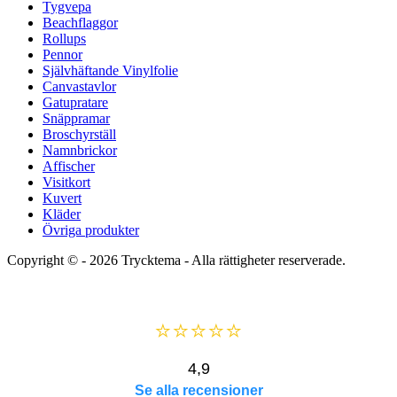
Tygvepa
Beachflaggor
Rollups
Pennor
Självhäftande Vinylfolie
Canvastavlor
Gatupratare
Snäppramar
Broschyrställ
Namnbrickor
Affischer
Visitkort
Kuvert
Kläder
Övriga produkter
Copyright © - 2026
Trycktema
- Alla rättigheter reserverade.
⭐⭐⭐⭐⭐
4,9
Se alla recensioner