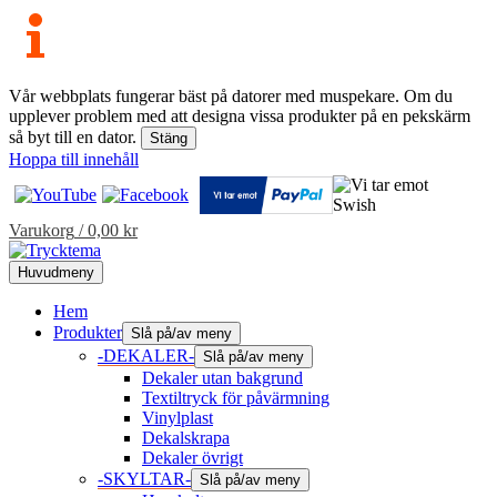
Vår webbplats fungerar bäst på datorer med muspekare. Om du
upplever problem med att designa vissa produkter på en pekskärm
så byt till en dator.
Stäng
Hoppa till innehåll
Varukorg
/
0,00
kr
Huvudmeny
Hem
Produkter
Slå på/av meny
-DEKALER-
Slå på/av meny
Dekaler utan bakgrund
Textiltryck för påvärmning
Vinylplast
Dekalskrapa
Dekaler övrigt
-SKYLTAR-
Slå på/av meny