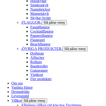
Husskyltar
Smidesskylt
Namnbrickor
Magnetskylt
Skyltar övrigt
-FLAGGOR-
Slå på/av meny
Fasadflaggor
Cocktailflaggor
Pappersflaggor
Flaggspel
Beachflaggor
-ÖVRIGA PRODUKTER-
Slå på/av meny
Doftgran
Affischer
Rollups
Banderoller
Gatupratare
Visitkort
Fler produkter
Om oss
Vanliga frågor
Designhjälp
Leveranstid
Villkor
Slå på/av meny
Allmänna villkor vid köp hos Trycktema