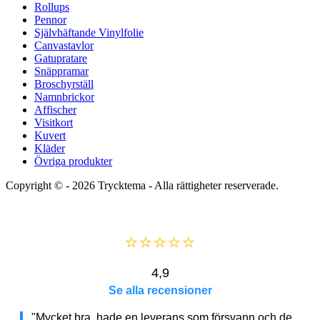
Rollups
Pennor
Självhäftande Vinylfolie
Canvastavlor
Gatupratare
Snäppramar
Broschyrställ
Namnbrickor
Affischer
Visitkort
Kuvert
Kläder
Övriga produkter
Copyright © - 2026
Trycktema
- Alla rättigheter reserverade.
⭐⭐⭐⭐⭐
4,9
Se alla recensioner
"Mycket bra, hade en leverans som försvann och de