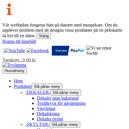
Vår webbplats fungerar bäst på datorer med muspekare. Om du
upplever problem med att designa vissa produkter på en pekskärm
så byt till en dator.
Stäng
Hoppa till innehåll
Varukorg
/
0,00
kr
Huvudmeny
Hem
Produkter
Slå på/av meny
-DEKALER-
Slå på/av meny
Dekaler utan bakgrund
Textiltryck för påvärmning
Vinylplast
Dekalskrapa
Dekaler övrigt
-SKYLTAR-
Slå på/av meny