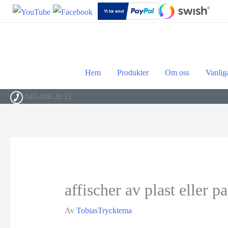
Hem
Produkter
Om oss
Vanlig
042-400 20 21
affischer av plast eller 
Av
TobiasTrycktema