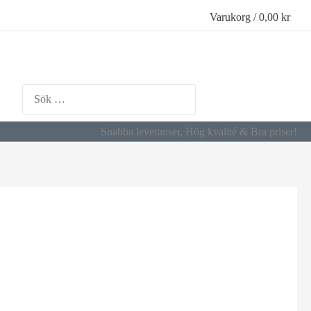
Varukorg
/
0,00
kr
Search
for:
Snabba leveranser, Hög kvalité & Bra priser!