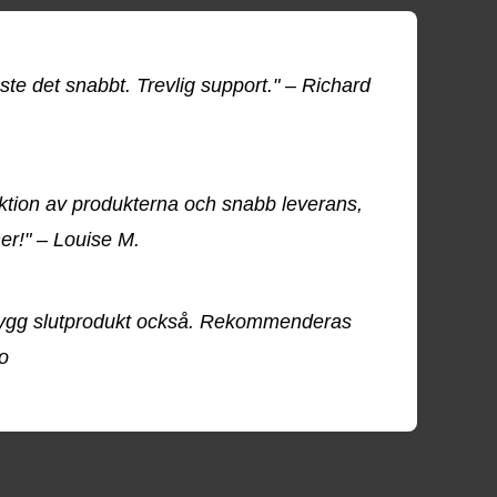
te det snabbt. Trevlig support." – Richard
tion av produkterna och snabb leverans,
r!" – Louise M.
snygg slutprodukt också. Rekommenderas
eo