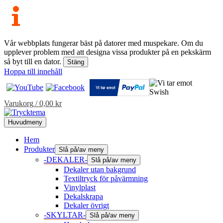
Vår webbplats fungerar bäst på datorer med muspekare. Om du
upplever problem med att designa vissa produkter på en pekskärm
så byt till en dator.
Stäng
Hoppa till innehåll
Varukorg
/
0,00
kr
Huvudmeny
Hem
Produkter
Slå på/av meny
-DEKALER-
Slå på/av meny
Dekaler utan bakgrund
Textiltryck för påvärmning
Vinylplast
Dekalskrapa
Dekaler övrigt
-SKYLTAR-
Slå på/av meny