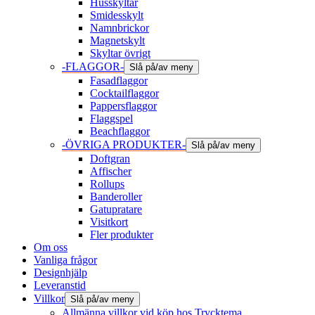
Husskyltar
Smidesskylt
Namnbrickor
Magnetskylt
Skyltar övrigt
-FLAGGOR-
Slå på/av meny
Fasadflaggor
Cocktailflaggor
Pappersflaggor
Flaggspel
Beachflaggor
-ÖVRIGA PRODUKTER-
Slå på/av meny
Doftgran
Affischer
Rollups
Banderoller
Gatupratare
Visitkort
Fler produkter
Om oss
Vanliga frågor
Designhjälp
Leveranstid
Villkor
Slå på/av meny
Allmänna villkor vid köp hos Trycktema