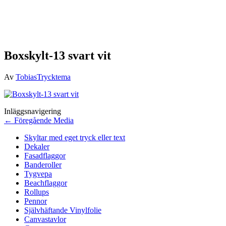
Boxskylt-13 svart vit
Av
TobiasTrycktema
Inläggsnavigering
←
Föregående Media
Skyltar med eget tryck eller text
Dekaler
Fasadflaggor
Banderoller
Tygvepa
Beachflaggor
Rollups
Pennor
Självhäftande Vinylfolie
Canvastavlor