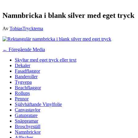
Namnbricka i blank silver med eget tryck
Av
TobiasTrycktema
Inläggsnavigering
←
Föregående Media
Skyltar med eget tryck eller text
Dekaler
Fasadflaggor
Banderoller
Tygvepa
Beachflaggor
Rollups
Pennor
Självhäftande Vinylfolie
Canvastavlor
Gatupratare
Snäppramar
Broschyrställ
Namnbrickor
Affischer