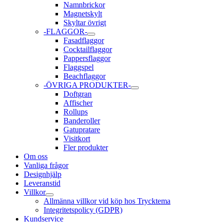
Namnbrickor
Magnetskylt
Skyltar övrigt
-FLAGGOR-
Slå
Fasadflaggor
på/av
Cocktailflaggor
meny
Pappersflaggor
Flaggspel
Beachflaggor
-ÖVRIGA PRODUKTER-
Slå
Doftgran
på/av
Affischer
meny
Rollups
Banderoller
Gatupratare
Visitkort
Fler produkter
Om oss
Vanliga frågor
Designhjälp
Leveranstid
Villkor
Slå
Allmänna villkor vid köp hos Trycktema
på/av
Integritetspolicy (GDPR)
meny
Kundservice