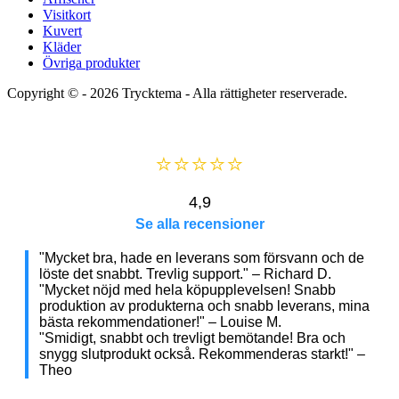
Visitkort
Kuvert
Kläder
Övriga produkter
Copyright © - 2026
Trycktema
- Alla rättigheter reserverade.
⭐⭐⭐⭐⭐
4,9
Se alla recensioner
"Mycket bra, hade en leverans som försvann och de
löste det snabbt. Trevlig support." – Richard D.
"Mycket nöjd med hela köpupplevelsen! Snabb
produktion av produkterna och snabb leverans, mina
bästa rekommendationer!" – Louise M.
"Smidigt, snabbt och trevligt bemötande! Bra och
snygg slutprodukt också. Rekommenderas starkt!" –
Theo