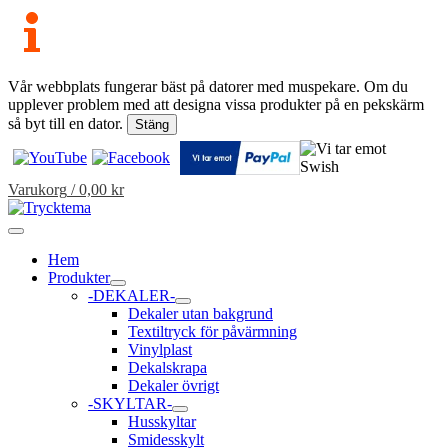
Vår webbplats fungerar bäst på datorer med muspekare. Om du
upplever problem med att designa vissa produkter på en pekskärm
så byt till en dator.
Stäng
Hoppa
till
innehåll
Varukorg
/
0,00
kr
Huvudmeny
Hem
Produkter
Slå
-DEKALER-
på/av
Slå
Dekaler utan bakgrund
meny
på/av
Textiltryck för påvärmning
meny
Vinylplast
Dekalskrapa
Dekaler övrigt
-SKYLTAR-
Slå
Husskyltar
på/av
Smidesskylt
meny