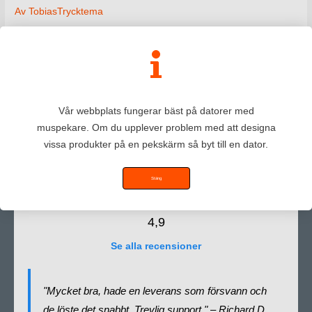
Av
TobiasTrycktema
Inläggsnavigering
←
Föregående Media
Vår webbplats fungerar bäst på datorer med
muspekare. Om du upplever problem med att designa
Copyright © - 2026
Trycktema
- Alla rättigheter reserverade.
vissa produkter på en pekskärm så byt till en dator.
Stäng
⭐⭐⭐⭐⭐
4,9
Se alla recensioner
"Mycket bra, hade en leverans som försvann och
de löste det snabbt. Trevlig support." – Richard D.