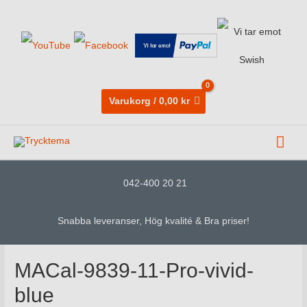
Varukorg
/
0,00
kr
Huv
042-400 20 21
Snabba leveranser, Hög kvalité & Bra priser!
MACal-9839-11-Pro-vivid-
blue