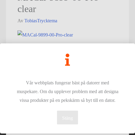
clear
Av
TobiasTrycktema
Inläggsnavigering
←
Föregående Media
Vår webbplats fungerar bäst på datorer med
Copyright © - 2026
Trycktema
- Alla rättigheter reserverade.
muspekare. Om du upplever problem med att designa
vissa produkter på en pekskärm så byt till en dator.
Stäng
4,9